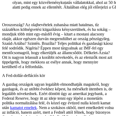
olyan, mint egy közvéleménykutatás vállalatokkal, ahol az 50 fel
alatti pedig ennek az ellentétét. Általában elég jól előrejelzi 
Oroszország? Az olajbevételek zuhanása miatt hatalmas, tíz
százalékos költségvetési kiigazításra kényszerülnek, és ha sokáig –
mondjuk több mint egy-másfél évig – kitart a mostani alacsony
olajár, akkor egészen durván megrendülhet az ország pénzügyileg.
Szaúd-Ariába? Szintén. Brazília? Teljes politikai és gazdasági káosz
felé sodródik. Nigéria? Éppen most tárgyalnak az IMF-fel egy
mentőcsomagról, hogy elkerüljék az államcsődöt. Délkelet-Ázsia?
Ott is nagyon lelassult a korábbi növekedés, és az elemzők most azt
tippelgetik, hogy mekkora az esélye annak, hogy mennyire
kerülhető el a felfordulás.
A Fed-dollár-deflációs kör
A gazdag országok ugyan legalább elmondhatják magukról, hogy
gazdagok, és az utóbbi évekhez képest, ha mérsékelt ütemben is, de
legalább növekednek. Ezért döntött úgy az amerikai jegybank, a
Federal Reserve, hogy itt az ideje tenni egy lépést a monetáris
politika normalizálása felé, és közel egy évtized nulla közeli kamat
után
kamatot emeltek
. Nem a szokásos okból, mert emelkedett volna
az infláció, hanem azért, mert a Fednél attól félnek, hogy bizonyos