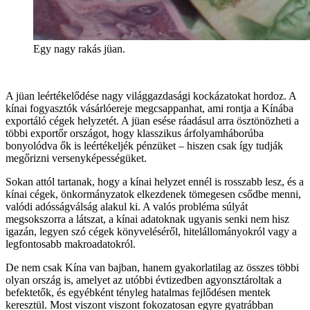
Egy nagy rakás jüan.
A jüan leértékelődése nagy világgazdasági kockázatokat hordoz. A
kínai fogyasztók vásárlóereje megcsappanhat, ami rontja a Kínába
exportáló cégek helyzetét. A jüan esése ráadásul arra ösztönözheti a
többi exportőr országot, hogy klasszikus árfolyamháborúba
bonyolódva ők is leértékeljék pénzüket – hiszen csak így tudják
megőrizni versenyképességüket.
Sokan attól tartanak, hogy a kínai helyzet ennél is rosszabb lesz, és a
kínai cégek, önkormányzatok elkezdenek tömegesen csődbe menni,
valódi adósságválság alakul ki. A valós probléma súlyát
megsokszorra a látszat, a kínai adatoknak ugyanis senki nem hisz
igazán, legyen szó cégek könyveléséről, hitelállományokról vagy a
legfontosabb makroadatokról.
De nem csak Kína van bajban, hanem gyakorlatilag az összes többi
olyan ország is, amelyet az utóbbi évtizedben agyonsztároltak a
befektetők, és egyébként tényleg hatalmas fejlődésen mentek
keresztül. Most viszont viszont fokozatosan egyre gyatrábban