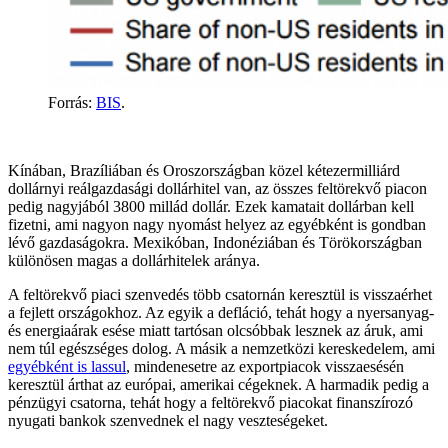
Forrás:
BIS
.
Kínában, Brazíliában és Oroszországban közel kétezermilliárd
dollárnyi reálgazdasági dollárhitel van, az összes feltörekvő piacon
pedig nagyjából 3800 millád dollár. Ezek kamatait dollárban kell
fizetni, ami nagyon nagy nyomást helyez az egyébként is gondban
lévő gazdaságokra. Mexikóban, Indonéziában és Törökországban
különösen magas a dollárhitelek aránya.
A feltörekvő piaci szenvedés több csatornán keresztül is visszaérhet
a fejlett országokhoz. Az egyik a defláció, tehát hogy a nyersanyag-
és energiaárak esése miatt tartósan olcsóbbak lesznek az áruk, ami
nem túl egészséges dolog. A másik a nemzetközi kereskedelem, ami
egyébként is lassul
, mindenesetre az exportpiacok visszaesésén
keresztül árthat az európai, amerikai cégeknek. A harmadik pedig a
pénzügyi csatorna, tehát hogy a feltörekvő piacokat finanszírozó
nyugati bankok szenvednek el nagy veszteségeket.