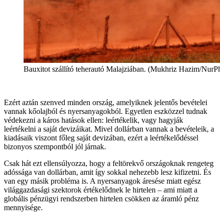
Bauxitot szállító teherautó Malajziában. (Mukhriz Hazim/NurP
Ezért aztán szenved minden ország, amelyiknek jelentős bevételei
vannak kőolajból és nyersanyagokból. Egyetlen eszközzel tudnak
védekezni a káros hatások ellen: leértékelik, vagy hagyják
leértékelni a saját devizáikat. Mivel dollárban vannak a bevételeik, a
kiadásaik viszont főleg saját devizában, ezért a leértékelődéssel
bizonyos szempontból jól járnak.
Csak hát ezt ellensúlyozza, hogy a feltörekvő országoknak rengeteg
adóssága van dollárban, amit így sokkal nehezebb lesz kifizetni. És
van egy másik probléma is. A nyersanyagok áresése miatt egész
világgazdasági szektorok értékelődnek le hirtelen – ami miatt a
globális pénzügyi rendszerben hirtelen csökken az áramló pénz
mennyisége.