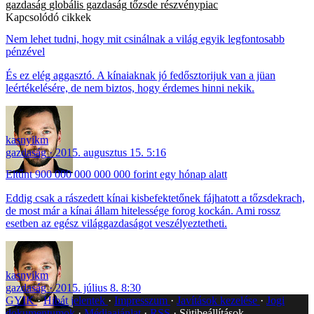
gazdaság
globális gazdaság
tőzsde
részvénypiac
Kapcsolódó cikkek
Nem lehet tudni, hogy mit csinálnak a világ egyik legfontosabb
pénzével
És ez elég aggasztó. A kínaiaknak jó fedősztorijuk van a jüan
leértékelésére, de nem biztos, hogy érdemes hinni nekik.
kasnyikm
gazdaság
2015. augusztus 15. 5:16
Eltűnt 900 000 000 000 000 forint egy hónap alatt
Eddig csak a rászedett kínai kisbefektetőnek fájhatott a tőzsdekrach,
de most már a kínai állam hitelessége forog kockán. Ami rossz
esetben az egész világgazdaságot veszélyeztetheti.
kasnyikm
gazdaság
2015. július 8. 8:30
GYIK
Hibát jelentek
Impresszum
Javítások kezelése
Jogi
dokumentumok
Médiaajánlat
RSS
Sütibeállítások