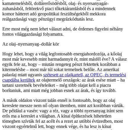
kamatemelésből, dollárerősödésből, olaj- és nyersanyagár-
zuhanásból, feltörekvő piaci tőkekiáramlásból és a mindennek
komor hátteret adó geopolitikai feszültségekből mekkora
reálgazdasági vagy pénzügyi megrázkódtatás lesz.
Erre most még nem lehet választ adni, de érdemes figyelni néhány
fontos világgazdasági folyamatra.
Az olaj–nyersanyag–dollár kör
Hogy lehet, hogy a világ legfontosabb energiahordozója, a kőolaj
most már kevesebb mint harmadannyit ér, mint másfél éve? A válasz
egyik fele az, hogy – miután rengeteg pénzt fektettek korábban a
kitermelésbe – most már túl sokat termelnek belőle. Az amerikai
palaolaj miatt ugyanis
szétesett az olajkartell, az OPEC, és termelési
csapdába kerültek
az olajtermelő országok: az árak esése miatt – ha
tartani szeretnék bevételeiket – még több olajat kell a piacra
borítaniuk, ami miatt még jobban esnek az árak, és így tovább.
A másik oldalon viszont talán ennél is fontosabb, hogy az olaj
kereslete messze nem nő olyan ütemben, mint azt korábban várták.
De például a vasérc vagy a réz, vagy a többi nyersanyag iránt sem
erős ma a kereslet a világban. A kínai építkezések hihetetlen
tömegben szívták fel az acélt és a rezet az utóbbi évtizedben, most
viszont egyértelmű lett, hogy ennek vége, és ha lesz is kínai