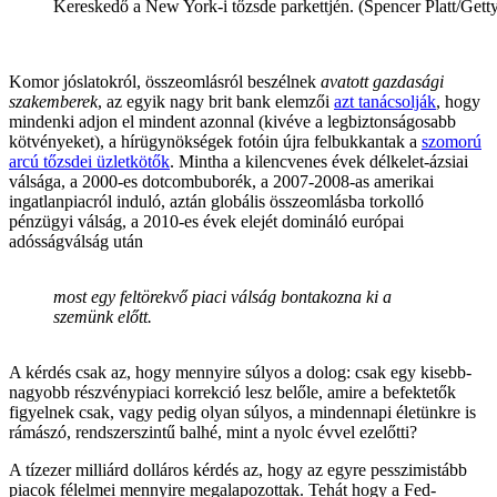
Kereskedő a New York-i tőzsde parkettjén. (Spencer Platt/Get
Komor jóslatokról, összeomlásról beszélnek
avatott gazdasági
szakemberek
, az egyik nagy brit bank elemzői
azt tanácsolják
, hogy
mindenki adjon el mindent azonnal (kivéve a legbiztonságosabb
kötvényeket), a hírügynökségek fotóin újra felbukkantak a
szomorú
arcú tőzsdei üzletkötők
. Mintha a kilencvenes évek délkelet-ázsiai
válsága, a 2000-es dotcombuborék, a 2007-2008-as amerikai
ingatlanpiacról induló, aztán globális összeomlásba torkolló
pénzügyi válság, a 2010-es évek elejét domináló európai
adósságválság után
most egy feltörekvő piaci válság bontakozna ki a
szemünk előtt.
A kérdés csak az, hogy mennyire súlyos a dolog: csak egy kisebb-
nagyobb részvénypiaci korrekció lesz belőle, amire a befektetők
figyelnek csak, vagy pedig olyan súlyos, a mindennapi életünkre is
rámászó, rendszerszintű balhé, mint a nyolc évvel ezelőtti?
A tízezer milliárd dolláros kérdés az, hogy az egyre pesszimistább
piacok félelmei mennyire megalapozottak. Tehát hogy a Fed-