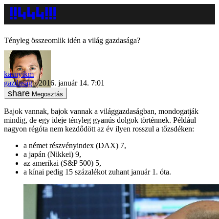
Tényleg összeomlik idén a világ gazdasága?
kasnyikm
gazdaság
2016. január 14. 7:01
Megosztás
Bajok vannak, bajok vannak a világgazdaságban, mondogatják
mindig, de egy ideje tényleg gyanús dolgok történnek. Például
nagyon régóta nem kezdődött az év ilyen rosszul a tőzsdéken:
a német részvényindex (DAX) 7,
a japán (Nikkei) 9,
az amerikai (S&P 500) 5,
a kínai pedig 15 százalékot zuhant január 1. óta.