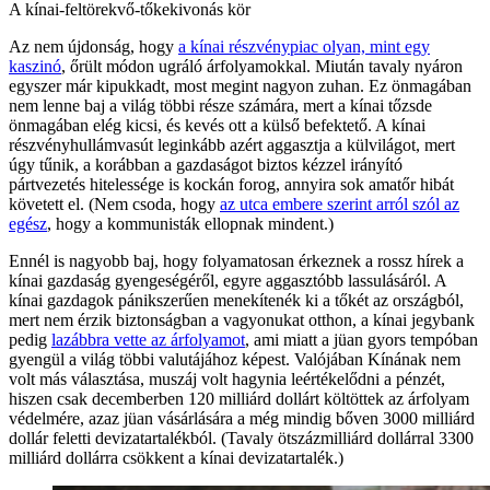
A kínai-feltörekvő-tőkekivonás kör
Az nem újdonság, hogy
a kínai részvénypiac olyan, mint egy
kaszinó
, őrült módon ugráló árfolyamokkal. Miután tavaly nyáron
egyszer már kipukkadt, most megint nagyon zuhan. Ez önmagában
nem lenne baj a világ többi része számára, mert a kínai tőzsde
önmagában elég kicsi, és kevés ott a külső befektető. A kínai
részvényhullámvasút leginkább azért aggasztja a külvilágot, mert
úgy tűnik, a korábban a gazdaságot biztos kézzel irányító
pártvezetés hitelessége is kockán forog, annyira sok amatőr hibát
követett el. (Nem csoda, hogy
az utca embere szerint arról szól az
egész
, hogy a kommunisták ellopnak mindent.)
Ennél is nagyobb baj, hogy folyamatosan érkeznek a rossz hírek a
kínai gazdaság gyengeségéről, egyre aggasztóbb lassulásáról. A
kínai gazdagok pánikszerűen menekítenék ki a tőkét az országból,
mert nem érzik biztonságban a vagyonukat otthon, a kínai jegybank
pedig
lazábbra vette az árfolyamot
, ami miatt a jüan gyors tempóban
gyengül a világ többi valutájához képest. Valójában Kínának nem
volt más választása, muszáj volt hagynia leértékelődni a pénzét,
hiszen csak decemberben 120 milliárd dollárt költöttek az árfolyam
védelmére, azaz jüan vásárlására a még mindig bőven 3000 milliárd
dollár feletti devizatartalékból. (Tavaly ötszázmilliárd dollárral 3300
milliárd dollárra csökkent a kínai devizatartalék.)