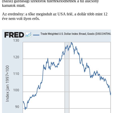
(hazai) gazdasági szektorok túlértékelődhetnek a túl alacsony
kamatok miatt.
Az eredmény: a tőke megindult az USA felé, a dollár több mint 12
éve nem volt ilyen erős.