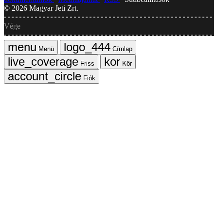
©
2026
Magyar Jeti Zrt.
Vége
Menü
Címlap
Friss
Kör
Fiók