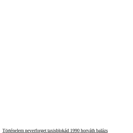
Történelem
neverforget
taxisblokád
1990
horváth balázs