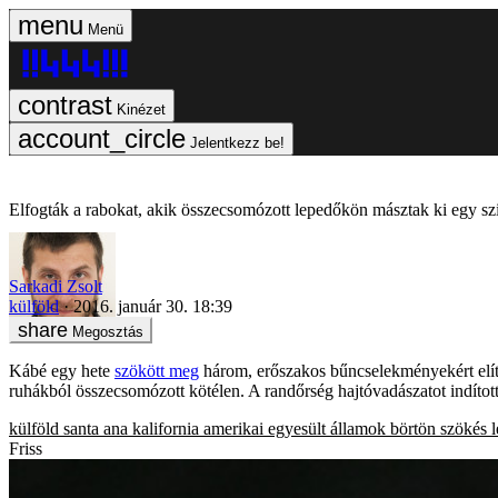
Menü
Kinézet
Jelentkezz be!
Elfogták a rabokat, akik összecsomózott lepedőkön másztak ki egy szi
Sarkadi Zsolt
külföld
2016. január 30. 18:39
Megosztás
Kábé egy hete
szökött meg
három, erőszakos bűncselekményekért elítél
ruhákból összecsomózott kötélen. A randőrség hajtóvadászatot indíto
külföld
santa ana
kalifornia
amerikai egyesült államok
börtön
szökés
Friss