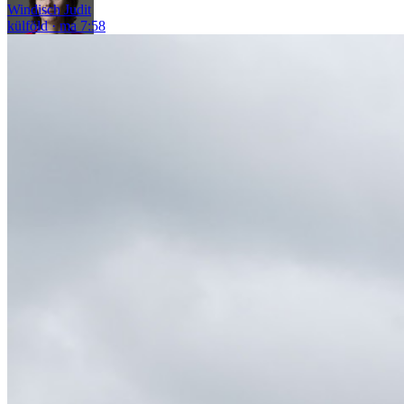
Windisch Judit
külföld
ma 7:58