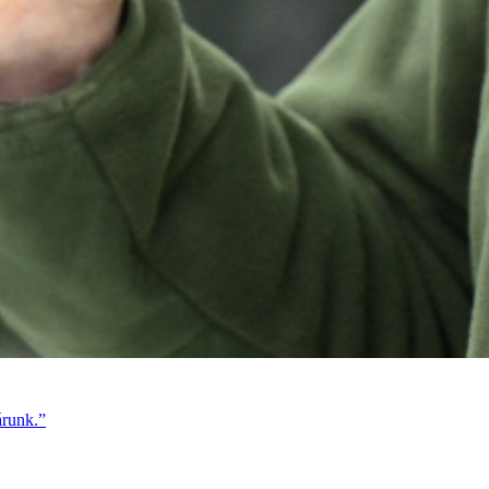
árunk.”