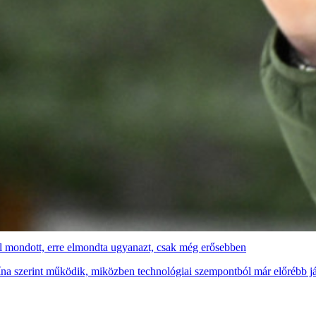
l mondott, erre elmondta ugyanazt, csak még erősebben
na szerint működik, miközben technológiai szempontból már előrébb j