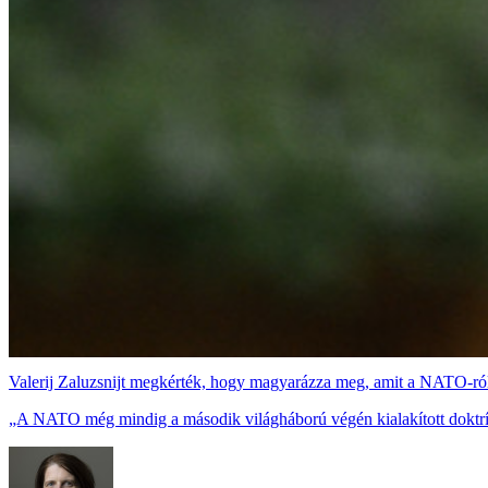
Valerij Zaluzsnijt megkérték, hogy magyarázza meg, amit a NATO-ró
„A NATO még mindig a második világháború végén kialakított doktrí