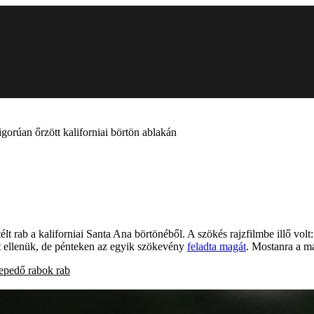
gorúan őrzött kaliforniai börtön ablakán
t rab a kaliforniai Santa Ana börtönéből. A szökés rajzfilmbe illő volt:
tt ellenük, de pénteken az egyik szökevény
feladta magát
. Mostanra a má
lepedő
rabok
rab