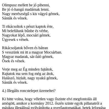
Olimpusz mellett be jó pihenni,
Be jó ó-hangú madárnak lenni.
Nagy merészségű s kis vágyú gémek,
Sánták és vének.
Ti rikácsoltok s pénzt kaptok érte,
Mi belefúlunk bűnbe és vérbe,
Nagyokat lépő, mocsári gémek,
Ügyesek s vének.
Rikácsoljatok bőven és bátran
S vesszünk mi itt a magyar Mocsárban.
Magyar madarak, sár-faló gémek,
Ősek és vének.
Verje meg az Ég minden fajtátok,
Rajtatok ma sem fog még az átok,
Halászó, hizlalt, nagy nyakú gémek,
Sánták és vének.
4.) Illegális roncstelepet üzemeltet?
Ki hitte volna, hogy véletlen vagy őszinte elvi megfontolás áll
amögött, amikor a kormány 2012. őszén szinte egyik pillanatról a
másikra illegálissá nyilvánította a nyerőautomatákat, hetek leforgása