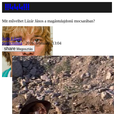
Mit művelhet Lázár János a magántulajdonú mocsarában?
Szily László
publicisztika
2016. február 1. 13:04
Megosztás