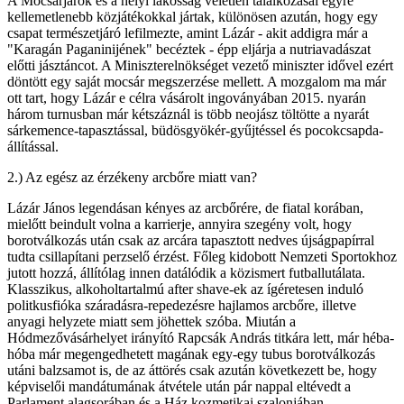
A Mocsárjárók és a helyi lakosság véletlen találkozásai egyre
kellemetlenebb közjátékokkal jártak, különösen azután, hogy egy
csapat természetjáró lefilmezte, amint Lázár - akit addigra már a
"Karagán Paganinijének" becéztek - épp eljárja a nutriavadászat
előtti jásztáncot. A Miniszterelnökséget vezető miniszter idővel ezért
döntött egy saját mocsár megszerzése mellett. A mozgalom ma már
ott tart, hogy Lázár e célra vásárolt ingoványában 2015. nyarán
három turnusban már kétszáznál is több neojász töltötte a nyarát
sárkemence-tapasztással, büdösgyökér-gyűjtéssel és pocokcsapda-
állítással.
2.) Az egész az érzékeny arcbőre miatt van?
Lázár János legendásan kényes az arcbőrére, de fiatal korában,
mielőtt beindult volna a karrierje, annyira szegény volt, hogy
borotválkozás után csak az arcára tapasztott nedves újságpapírral
tudta csillapítani perzselő érzést. Főleg kidobott Nemzeti Sportokhoz
jutott hozzá, állítólag innen datálódik a közismert futballutálata.
Klasszikus, alkoholtartalmú after shave-ek az ígéretesen induló
politkusfióka száradásra-repedezésre hajlamos arcbőre, illetve
anyagi helyzete miatt sem jöhettek szóba. Miután a
Hódmezővásárhelyet irányító Rapcsák András titkára lett, már héba-
hóba már megengedhetett magának egy-egy tubus borotválkozás
utáni balzsamot is, de az áttörés csak azután következett be, hogy
képviselői mandátumának átvétele után pár nappal eltévedt a
Parlament alagsorában és a Ház kozmetikai szalonjában