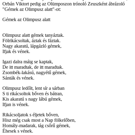
Orbán Viktort pedig az Olümposzon trónoló Zeuszként ábrázoló
"Gémek az Olimpusz alatt"-ot:
Gémek az Olimpusz alatt
Olimpusz alatt gémek tanyáztak.
Fölrikácsoltak, áztak és fáztak.
Nagy akaratú, lápgázló gémek,
Ifjak és vének.
Igazi dalra máig se kaptak,
De itt maradtak, de itt maradtak.
Zsombék-lakású, nagyétű gémek,
Sánták és vének.
Olimpusz ledőlt, lent sír a sárban
S ti rikácsoltok bőven és bátran,
Kis akaratú s nagy lábú gémek,
Ifjan is vének.
Rikácsoljatok s éljetek bőven,
Hisz még csak most a Nap fölkelőben,
Homály-madarak, tág csőrű gémek,
Éhesek s vének.