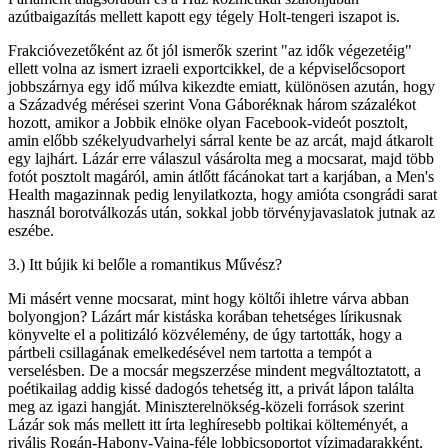
azútbaigazítás mellett kapott egy tégely Holt-tengeri iszapot is.
Frakcióvezetőként az őt jól ismerők szerint "az idők végezetéig"
ellett volna az ismert izraeli exportcikkel, de a képviselőcsoport
jobbszárnya egy idő múlva kikezdte emiatt, különösen azután, hogy
a Századvég mérései szerint Vona Gáboréknak három százalékot
hozott, amikor a Jobbik elnöke olyan Facebook-videót posztolt,
amin előbb székelyudvarhelyi sárral kente be az arcát, majd átkarolt
egy lajhárt. Lázár erre válaszul vásárolta meg a mocsarat, majd több
fotót posztolt magáról, amin átlőtt fácánokat tart a karjában, a Men's
Health magazinnak pedig lenyilatkozta, hogy amióta csongrádi sarat
használ borotválkozás után, sokkal jobb törvényjavaslatok jutnak az
eszébe.
3.) Itt bújik ki belőle a romantikus Művész?
Mi másért venne mocsarat, mint hogy költői ihletre várva abban
bolyongjon? Lázárt már kistáska korában tehetséges lírikusnak
könyvelte el a politizáló közvélemény, de úgy tartották, hogy a
pártbeli csillagának emelkedésével nem tartotta a tempót a
verselésben. De a mocsár megszerzése mindent megváltoztatott, a
poétikailag addig kissé dadogós tehetség itt, a privát lápon találta
meg az igazi hangját. Miniszterelnökség-közeli források szerint
Lázár sok más mellett itt írta leghíresebb poltikai költeményét, a
rivális Rogán-Habony-Vajna-féle lobbicsoportot vízimadarakként,