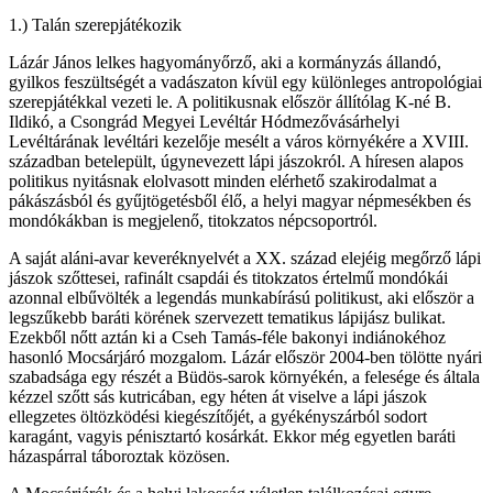
1.) Talán szerepjátékozik
Lázár János lelkes hagyományőrző, aki a kormányzás állandó,
gyilkos feszültségét a vadászaton kívül egy különleges antropológiai
szerepjátékkal vezeti le. A politikusnak először állítólag K-né B.
Ildikó, a Csongrád Megyei Levéltár Hódmezővásárhelyi
Levéltárának levéltári kezelője mesélt a város környékére a XVIII.
században betelepült, úgynevezett lápi jászokról. A híresen alapos
politikus nyitásnak elolvasott minden elérhető szakirodalmat a
pákászásból és gyűjtögetésből élő, a helyi magyar népmesékben és
mondókákban is megjelenő, titokzatos népcsoportról.
A saját aláni-avar keveréknyelvét a XX. század elejéig megőrző lápi
jászok szőttesei, rafinált csapdái és titokzatos értelmű mondókái
azonnal elbűvölték a legendás munkabírású politikust, aki először a
legszűkebb baráti körének szervezett tematikus lápijász bulikat.
Ezekből nőtt aztán ki a Cseh Tamás-féle bakonyi indiánokéhoz
hasonló Mocsárjáró mozgalom. Lázár először 2004-ben tölötte nyári
szabadsága egy részét a Büdös-sarok környékén, a felesége és általa
kézzel szőtt sás kutricában, egy héten át viselve a lápi jászok
ellegzetes öltözködési kiegészítőjét, a gyékényszárból sodort
karagánt, vagyis pénisztartó kosárkát. Ekkor még egyetlen baráti
házaspárral táboroztak közösen.