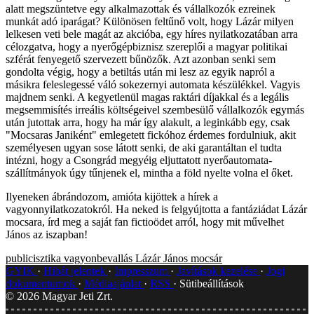
alatt megszüntetve egy alkalmazottak és vállalkozók ezreinek
munkát adó iparágat? Különösen feltűnő volt, hogy Lázár milyen
lelkesen veti bele magát az akcióba, egy híres nyilatkozatában arra
célozgatva, hogy a nyerőgépbiznisz szereplői a magyar politikai
szférát fenyegető szervezett bűnözők. Azt azonban senki sem
gondolta végig, hogy a betiltás után mi lesz az egyik napról a
másikra feleslegessé váló sokezernyi automata készülékkel. Vagyis
majdnem senki. A kegyetlenül magas raktári díjakkal és a legális
megsemmisítés irreális költségeivel szembesülő vállalkozók egymás
után jutottak arra, hogy ha már így alakult, a leginkább egy, csak
"Mocsaras Janiként" emlegetett fickóhoz érdemes fordulniuk, akit
személyesen ugyan sose látott senki, de aki garantáltan el tudta
intézni, hogy a Csongrád megyéig eljuttatott nyerőautomata-
szállítmányok úgy tűnjenek el, mintha a föld nyelte volna el őket.
Ilyeneken ábrándozom, amióta kijöttek a hírek a
vagyonnyilatkozatokról. Ha neked is felgyújtotta a fantáziádat Lázár
mocsara, írd meg a saját fan fictioödet arról, hogy mit művelhet
János az iszapban!
publicisztika
vagyonbevallás
Lázár János
mocsár
GYIK
Hibát jelentek
Impresszum
Javítások kezelése
Jogi
dokumentumok
Médiaajánlat
RSS
Sütibeállítások
©
2026
Magyar Jeti Zrt.