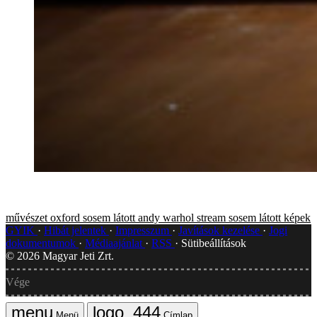
művészet
oxford
sosem látott
andy warhol
stream
sosem látott képek
GYIK
Hibát jelentek
Impresszum
Javítások kezelése
Jogi
dokumentumok
Médiaajánlat
RSS
Sütibeállítások
©
2026
Magyar Jeti Zrt.
Vége
Menü
Címlap