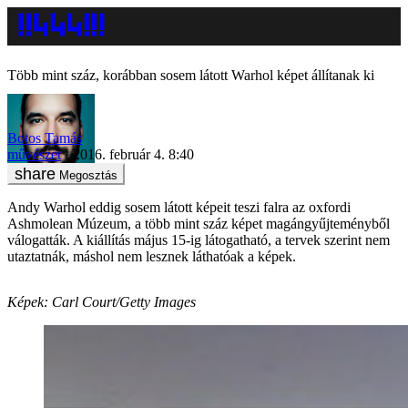
Több mint száz, korábban sosem látott Warhol képet állítanak ki
Botos Tamás
művészet
2016. február 4. 8:40
Megosztás
Andy Warhol eddig sosem látott képeit teszi falra az oxfordi
Ashmolean Múzeum, a több mint száz képet magángyűjteményből
válogatták. A kiállítás május 15-ig látogatható, a tervek szerint nem
utaztatnák, máshol nem lesznek láthatóak a képek.
Képek: Carl Court/Getty Images