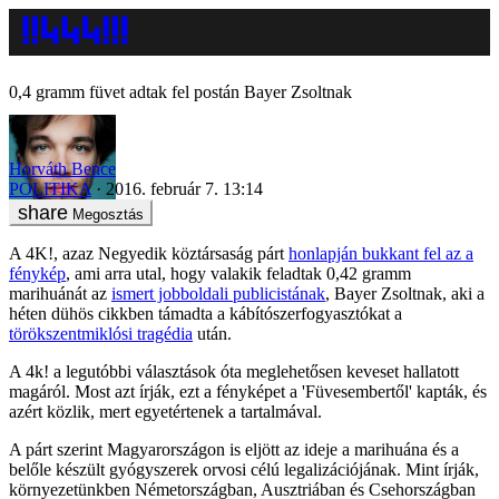
0,4 gramm füvet adtak fel postán Bayer Zsoltnak
Horváth Bence
POLITIKA
2016. február 7. 13:14
Megosztás
A 4K!, azaz Negyedik köztársaság párt
honlapján bukkant fel az a
fénykép
, ami arra utal, hogy valakik feladtak 0,42 gramm
marihuánát az
ismert jobboldali publicistának
, Bayer Zsoltnak, aki a
héten dühös cikkben támadta a kábítószerfogyasztókat a
törökszentmiklósi tragédia
után.
A 4k! a legutóbbi választások óta meglehetősen keveset hallatott
magáról. Most azt írják, ezt a fényképet a 'Füvesembertől' kapták, és
azért közlik, mert egyetértenek a tartalmával.
A párt szerint Magyarországon is eljött az ideje a marihuána és a
belőle készült gyógyszerek orvosi célú legalizációjának. Mint írják,
környezetünkben Németországban, Ausztriában és Csehországban