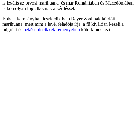
is legális az orvosi marihuána, és már Romániában és Macedóniában
is komolyan foglalkoznak a kérdéssel.
Ebbe a kampányba illeszkedik be a Bayer Zsoltnak küldött
marihuána, mert mint a levél feladója írja, a fű kiválóan kezeli a
migrént és
békésebb cikkek reményében
küldik most ezt.