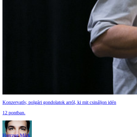
Konzervatív, polgári gondolatok arról, ki mit csináljon idén
12 pontban.
Herczeg Márk