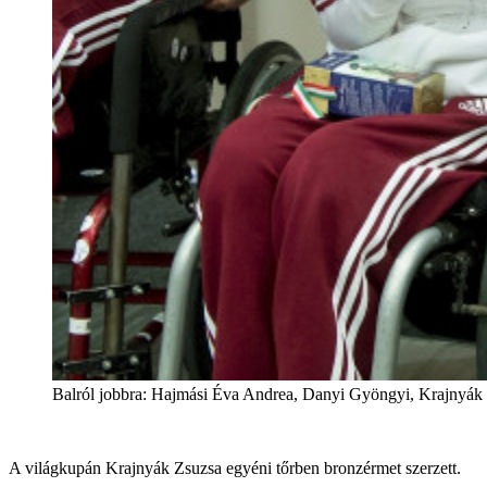
Balról jobbra: Hajmási Éva Andrea, Danyi Gyöngyi, Krajnyák 
A világkupán Krajnyák Zsuzsa egyéni tőrben bronzérmet szerzett.