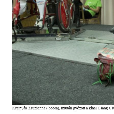
Krajnyák Zsuzsanna (jobbra), miután győzött a kínai Csang Cs