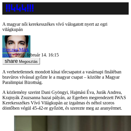
A magyar női kerekesszékes vívó válogatott nyert az egri
világkupán
Herczeg Márk
sport
2016. február 14. 16:15
Megosztás
A verhetetlennek mondott kínai tőrcsapatot a vasárnapi fináléban
bravúros vívással győzte le a magyar csapat – közölte a Magyar
Paralimpiai Bizottság.
A közlemény szerint Dani Gyöngyi, Hajmási Éva, Jurák Andrea,
Krajnyák Zsuzsanna hazai pályán, az Egerben megrendezett IWAS
Kerekesszékes Vívó Világkupán az izgalmas és néhol szoros
döntőben végül 45-42-re győzött, és szerezte meg az aranyérmet.