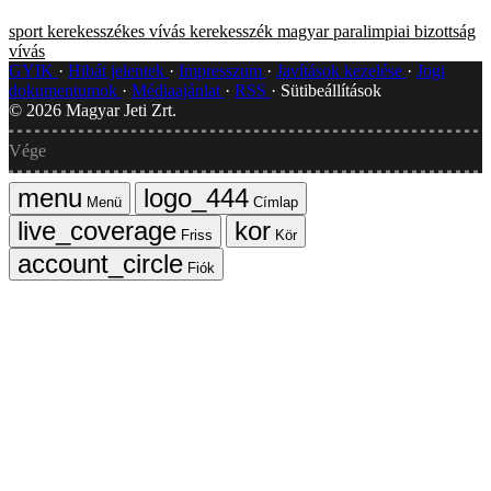
sport
kerekesszékes vívás
kerekesszék
magyar paralimpiai bizottság
vívás
GYIK
Hibát jelentek
Impresszum
Javítások kezelése
Jogi
dokumentumok
Médiaajánlat
RSS
Sütibeállítások
©
2026
Magyar Jeti Zrt.
Vége
Menü
Címlap
Friss
Kör
Fiók