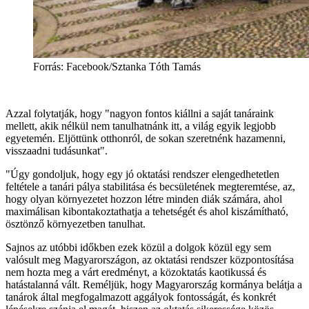
Forrás: Facebook/Sztanka Tóth Tamás
Azzal folytatják, hogy "nagyon fontos kiállni a saját tanáraink
mellett, akik nélkül nem tanulhatnánk itt, a világ egyik legjobb
egyetemén. Eljöttünk otthonról, de sokan szeretnénk hazamenni,
visszaadni tudásunkat".
"Úgy gondoljuk, hogy egy jó oktatási rendszer elengedhetetlen
feltétele a tanári pálya stabilitása és becsületének megteremtése, az,
hogy olyan környezetet hozzon létre minden diák számára, ahol
maximálisan kibontakoztathatja a tehetségét és ahol kiszámítható,
ösztönző környezetben tanulhat.
Sajnos az utóbbi időkben ezek közül a dolgok közül egy sem
valósult meg Magyarországon, az oktatási rendszer központosítása
nem hozta meg a várt eredményt, a közoktatás kaotikussá és
hatástalanná vált. Reméljük, hogy Magyarország kormánya belátja a
tanárok által megfogalmazott aggályok fontosságát, és konkrét