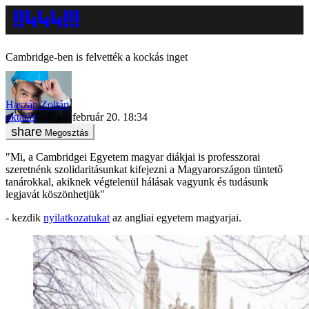
Cambridge-ben is felvették a kockás inget
Haszán Zoltán
oktatás
2016. február 20. 18:34
Megosztás
"Mi, a Cambridge­i Egyetem magyar diákjai is professzorai
szeretnénk szolidaritásunkat kifejezni a Magyarországon tüntető
tanárokkal, akiknek végtelenül hálásak vagyunk és tudásunk
legjavát köszönhetjük"
- kezdik
nyilatkozatukat
az angliai egyetem magyarjai.