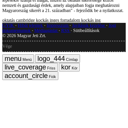
lépésekre szánja el magát, hiszen az oktatás sikeressége közös
nemzeti és gazdasági érdek, amely alapjaiban fogja meghatározni
Magyarország sikerét a 21. században" - fejeződik be a nyilatkozat.
oktatás
cambridge
kockás inges forradalom
kockás ing
GYIK
Hibát jelentek
Impresszum
Javítások kezelése
Jogi
dokumentumok
Médiaajánlat
RSS
Sütibeállítások
©
2026
Magyar Jeti Zrt.
Vége
Menü
Címlap
Friss
Kör
Fiók