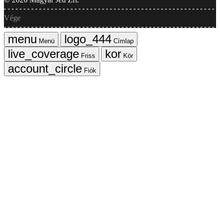
Vége
Menü
Címlap
Friss
Kör
Fiók