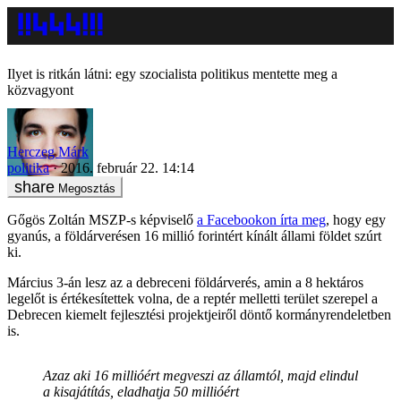
Ilyet is ritkán látni: egy szocialista politikus mentette meg a
közvagyont
Herczeg Márk
politika
2016. február 22. 14:14
Megosztás
Gőgös Zoltán MSZP-s képviselő
a Facebookon írta meg
, hogy egy
gyanús, a földárverésen 16 millió forintért kínált állami földet szúrt
ki.
Március 3-án lesz az a debreceni földárverés, amin a 8 hektáros
legelőt is értékesítettek volna, de a reptér melletti terület szerepel a
Debrecen kiemelt fejlesztési projektjeiről döntő kormányrendeletben
is.
Azaz aki 16 millióért megveszi az államtól, majd elindul
a kisajátítás, eladhatja 50 millióért