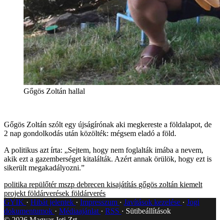
Gőgös Zoltán hallal
Gőgös Zoltán szólt egy újságírónak aki megkereste a földalapot, de
2 nap gondolkodás után közölték: mégsem eladó a föld.
A politikus azt írta: „Sejtem, hogy nem foglalták imába a nevem,
akik ezt a gazemberséget kitalálták. Azért annak örülök, hogy ezt is
sikerült megakadályozni.”
politika
repülőtér
mszp
debrecen
kisajátítás
gőgös zoltán
kiemelt
projekt
földárverések
földárverés
GYIK
Hibát jelentek
Impresszum
Javítások kezelése
Jogi
dokumentumok
Médiaajánlat
RSS
Sütibeállítások
©
2026
Magyar Jeti Zrt.