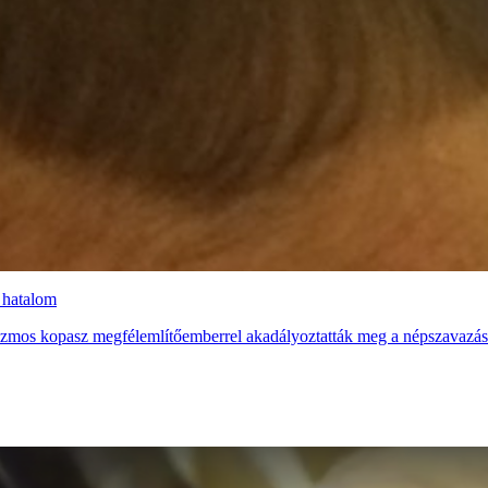
 hatalom
izmos kopasz megfélemlítőemberrel akadályoztatták meg a népszavazást 