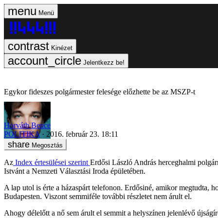
Menü
Kinézet
Jelentkezz be!
Egykor fideszes polgármester felesége előzhette be az MSZP-t
Horváth Bence
POLITIKA
2016. február 23. 18:11
Megosztás
Az
Index értesülései szerint
Erdősi László András herceghalmi polgárm
Istvánt a Nemzeti Választási Iroda épületében.
A lap utol is érte a házaspárt telefonon. Erdősiné, amikor megtudta, ho
Budapesten. Viszont semmiféle további részletet nem árult el.
Ahogy délelőtt a nő sem árult el semmit a helyszínen jelenlévő újság