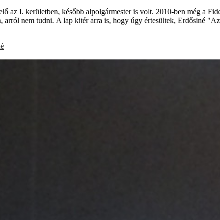
lő az I. kerületben, később alpolgármester is volt. 2010-ben még a Fide
ka, arról nem tudni. A lap kitér arra is, hogy úgy értesültek, Erdősiné "
né