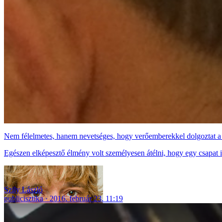
Nem félelmetes, hanem nevetséges, hogy verőemberekkel dolgoztat a
Egészen elképesztő élmény volt személyesen átélni, hogy egy csapat 
Szily László
publicisztika
2016. február 23. 11:19