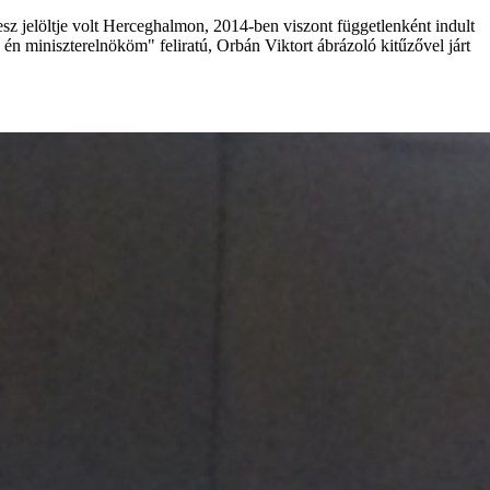
sz jelöltje volt Herceghalmon, 2014-ben viszont függetlenként indult
Az én miniszterelnököm" feliratú, Orbán Viktort ábrázoló kitűzővel járt