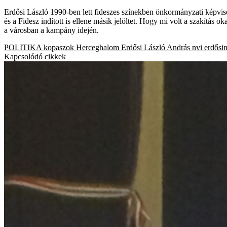
Erdősi László 1990-ben lett fideszes színekben önkormányzati képvise
és a Fidesz indított is ellene másik jelöltet. Hogy mi volt a szakítás o
a városban a kampány idején.
POLITIKA
kopaszok
Herceghalom
Erdősi László András
nvi
erdősi
Kapcsolódó cikkek