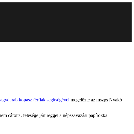
agydarab kopasz férfiak segítségével
megelőzte az mszps Nyakó
nem cáfolta, felesége járt reggel a népszavazási papírokkal