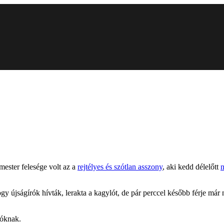
ester felesége volt az a
rejtélyes és szótlan asszony
, aki kedd délelőtt
n
gy újságírók hívták, lerakta a kagylót, de pár perccel később férje már 
íróknak.