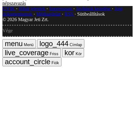
népszavazás
GYIK
Hibát jelentek
Impresszum
Javítások kezelése
Jogi
dokumentumok
Médiaajánlat
RSS
Sütibeállítások
©
2026
Magyar Jeti Zrt.
Vége
Menü
Címlap
Friss
Kör
Fiók