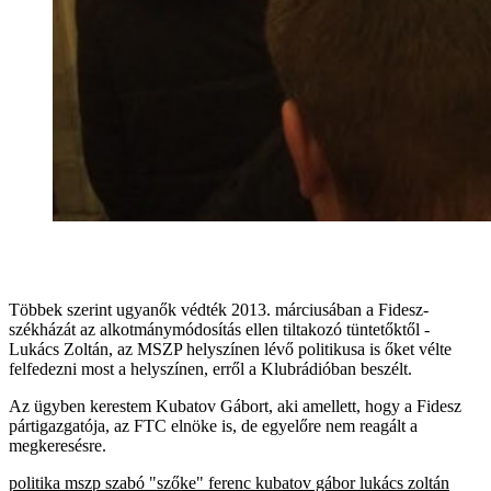
Többek szerint ugyanők védték 2013. márciusában a Fidesz-
székházát az alkotmánymódosítás ellen tiltakozó tüntetőktől -
Lukács Zoltán, az MSZP helyszínen lévő politikusa is őket vélte
felfedezni most a helyszínen, erről a Klubrádióban beszélt.
Az ügyben kerestem Kubatov Gábort, aki amellett, hogy a Fidesz
pártigazgatója, az FTC elnöke is, de egyelőre nem reagált a
megkeresésre.
politika
mszp
szabó "szőke" ferenc
kubatov gábor
lukács zoltán