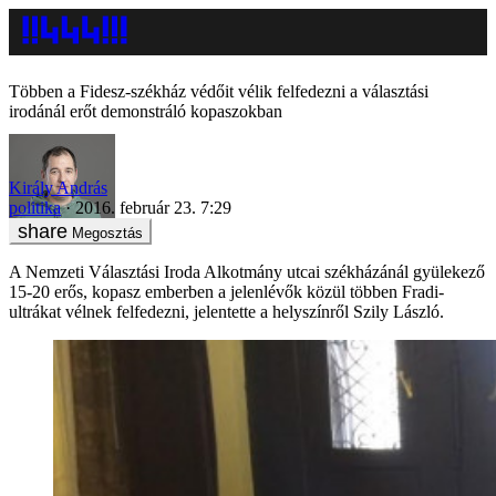
Többen a Fidesz-székház védőit vélik felfedezni a választási
irodánál erőt demonstráló kopaszokban
Király András
politika
2016. február 23. 7:29
Megosztás
A Nemzeti Választási Iroda Alkotmány utcai székházánál gyülekező
15-20 erős, kopasz emberben a jelenlévők közül többen Fradi-
ultrákat vélnek felfedezni, jelentette a helyszínről Szily László.