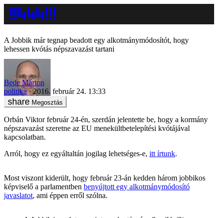
A Jobbik már tegnap beadott egy alkotmánymódosítót, hogy
lehessen kvótás népszavazást tartani
Bede Márton
politika
2016. február 24. 13:33
Megosztás
Orbán Viktor február 24-én, szerdán jelentette be, hogy a kormány
népszavazást szeretne az EU menekültbetelepítési kvótájával
kapcsolatban.
Arról, hogy ez egyáltaltán jogilag lehetséges-e,
itt írtunk
.
Most viszont kiderült, hogy február 23-án kedden három jobbikos
képviselő a parlamentben
benyújtott egy alkotmánymódosító
javaslatot
, ami éppen erről szólna.