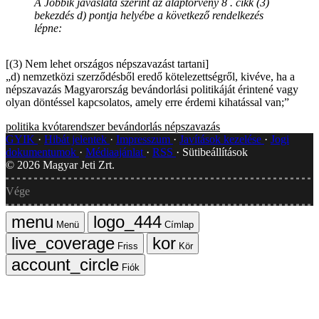
A Jobbik javaslata szerint az alaptörvény 8 . cikk (3)
bekezdés d) pontja helyébe a következő rendelkezés
lépne:
[(3) Nem lehet országos népszavazást tartani]
„d) nemzetközi szerződésből eredő kötelezettségről, kivéve, ha a
népszavazás Magyarország bevándorlási politikáját érintené vagy
olyan döntéssel kapcsolatos, amely erre érdemi kihatással van;”
politika
kvótarendszer
bevándorlás
népszavazás
GYIK
Hibát jelentek
Impresszum
Javítások kezelése
Jogi
dokumentumok
Médiaajánlat
RSS
Sütibeállítások
©
2026
Magyar Jeti Zrt.
Vége
Menü
Címlap
Friss
Kör
Fiók