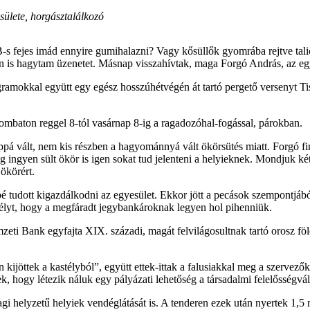
ülete, horgásztalálkozó
-s fejes imád ennyire gumihalazni? Vagy kősüllők gyomrába rejtve tali
en is hagytam üzenetet. Másnap visszahívtak, maga Forgó András, az egy
ramokkal együtt egy egész hosszúhétvégén át tartó pergető versenyt Tis
ombaton reggel 8-tól vasárnap 8-ig a ragadozóhal-fogással, párokban.
pá vált, nem kis részben a hagyománnyá vált ökörsütés miatt. Forgó fin
g ingyen sült ökör is igen sokat tud jelenteni a helyieknek. Mondjuk k
 ökörért.
bé tudott kigazdálkodni az egyesület. Ekkor jött a pecások szempontjáb
stélyt, hogy a megfáradt jegybankároknak legyen hol pihenniük.
ti Bank egyfajta XIX. századi, magát felvilágosultnak tartó orosz föld
 kijöttek a kastélyból”, együtt ettek-ittak a falusiakkal meg a szervező
k, hogy létezik náluk egy pályázati lehetőség a társadalmi felelősségvá
i helyzetű helyiek vendéglátását is. A tenderen ezek után nyertek 1,5 m