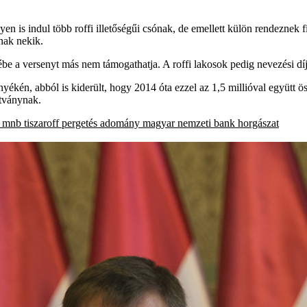
en is indul több roffi illetőségűi csónak, de emellett külön rendeznek 
tnak nekik.
rébe a versenyt más nem támogathatja. A roffi lakosok pedig nevezési d
kén, abból is kiderült, hogy 2014 óta ezzel az 1,5 millióval együtt össz
ítványnak.
mnb
tiszaroff
pergetés
adomány
magyar nemzeti bank
horgászat