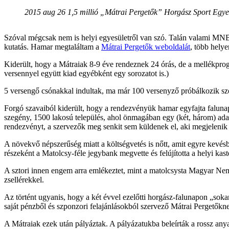
2015 aug 26 1,5 millió „Mátrai Pergetők” Horgász Sport Egyes
Szóval mégcsak nem is helyi egyesületről van szó. Talán valami MNB
kutatás. Hamar megtaláltam a
Mátrai Pergetők weboldalát
, több hely
Kiderült, hogy a Mátraiak 8-9 éve rendeznek 24 órás, de a mellékprog
versennyel együtt kiad egyébként egy sorozatot is.)
5 versengő csónakkal indultak, ma már 100 versenyző próbálkozik sz
Forgó szavaiból kiderült, hogy a rendezvényük hamar egyfajta falunap
szegény, 1500 lakosú település, ahol önmagában egy (két, három) ada
rendezvényt, a szervezők meg senkit sem küldenek el, aki megjelenik
A növekvő népszerűség miatt a költségvetés is nőtt, amit egyre kevés
részeként a Matolcsy-féle jegybank megvette és felújította a helyi ka
A sztori innen engem arra emlékeztet, mint a matolcsysta Magyar Nemze
zsellérekkel.
Az történt ugyanis, hogy a két évvel ezelőtti horgász-falunapon „sokan
saját pénzből és szponzori felajánlásokból szervező Mátrai Pergetőkne
A Mátraiak ezek után pályáztak. A pályázatukba beleírták a rossz anyag