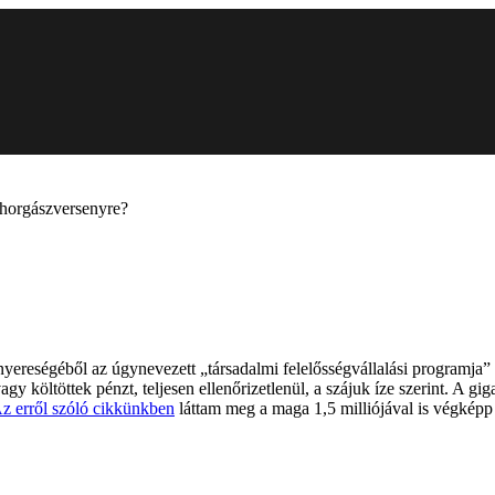
 horgászversenyre?
a nyereségéből az úgynevezett „társadalmi felelősségvállalási programj
agy költöttek pénzt, teljesen ellenőrizetlenül, a szájuk íze szerint. A 
z erről szóló cikkünkben
láttam meg a maga 1,5 milliójával is végkép