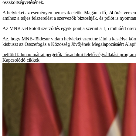
összköltségvetésének.
A helyieket az eseményen nemcsak etetik. Magán a fő, 24 órás verseny
amihez a teljes felszerelést a szervezők biztosítják, és pólót is nyomta
Az MNB-vel kötött szerződés egyik pontja szerint a 1,5 millióért cse
Az, hogy MNB-földesúr vidám helyieket szeretne látni a kastélya környé
kisbuszt az Összefogás a Közösség Jövőjének Megalapozásáért Alap
belföld
falunap
mátrai pergetők
társadalmi felelősségvállalási program
Kapcsolódó cikkek