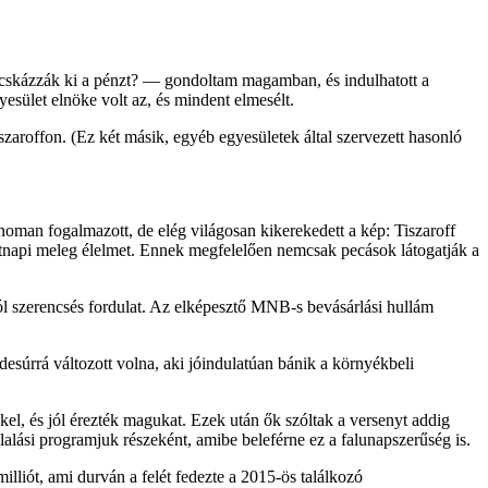
cskázzák ki a pénzt? –– gondoltam magamban, és indulhatott a
esület elnöke volt az, és mindent elmesélt.
zaroffon. (Ez két másik, egyéb egyesületek által szervezett hasonló
oman fogalmazott, de elég világosan kikerekedett a kép: Tiszaroff
étnapi meleg élelmet. Ennek megfelelően nemcsak pecások látogatják a
ól szerencsés fordulat. Az elképesztő MNB-s bevásárlási hullám
esúrrá változott volna, aki jóindulatúan bánik a környékbeli
kkel, és jól érezték magukat. Ezek után ők szóltak a versenyt addig
llalási programjuk részeként, amibe beleférne ez a falunapszerűség is.
illiót, ami durván a felét fedezte a 2015-ös találkozó