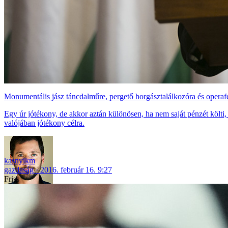
Monumentális jász táncdalműre, pergető horgásztalálkozóra és operaf
Egy úr jótékony, de akkor aztán különösen, ha nem saját pénzét költ
valójában jótékony célra.
kasnyikm
gazdaság
2016. február 16. 9:27
Friss