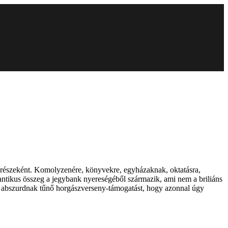
a” részeként. Komolyzenére, könyvekre, egyházaknak, oktatásra,
gigantikus összeg a jegybank nyereségéből származik, ami nem a briliáns
p abszurdnak tűnő horgászverseny-támogatást, hogy azonnal úgy