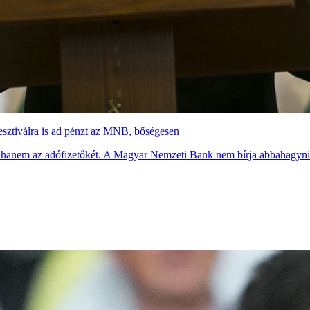
esztiválra is ad pénzt az MNB, bőségesen
i, hanem az adófizetőkét. A Magyar Nemzeti Bank nem bírja abbahagyni