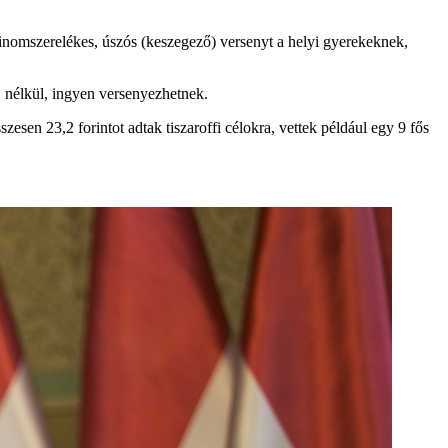
finomszerelékes, úszós (keszegező) versenyt a helyi gyerekeknek,
íj nélkül, ingyen versenyezhetnek.
esen 23,2 forintot adtak tiszaroffi célokra, vettek például egy 9 fős