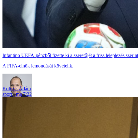
Infantino UEFA-pénzből fizette ki a szeretőjét a friss leleplezés szerin
A FIFA-elnök lemondását követelik.
Kolozsi Ádám
sport
ma 7:22