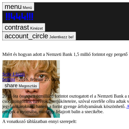
Menü
Kinézet
Jelentkezz be!
Miért és hogyan adott a Nemzeti Bank 1,5 millió forintot egy pergető
Szily László
belföld
2016. február 27. 6:28
Megosztás
2015 óta összesen ötmilliárd forintot osztogatott el a Nemzeti Bank 
csodazongorára, haverok interjúköteteire, szóval ezerféle célra adtak v
jegybankároknak, hanem a forint gyenge árfolyamának köszönhető.
A
eredjek a nyomába, mint egy felajzott balin a snecikébe.
A vonatkozó táblázatban ennyi szerepelt: