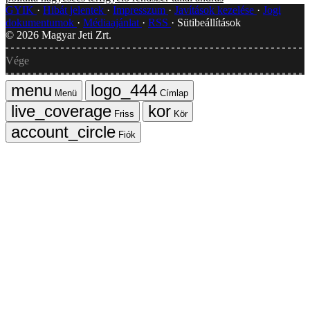
GYIK
Hibát jelentek
Impresszum
Javítások kezelése
Jogi
dokumentumok
Médiaajánlat
RSS
Sütibeállítások
©
2026
Magyar Jeti Zrt.
Vége
Menü
Címlap
Friss
Kör
Fiók