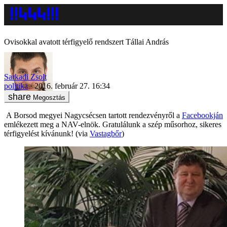
Ovisokkal avatott térfigyelő rendszert Tállai András
Sarkadi Zsolt
politika
2016. február 27. 16:34
Megosztás
A Borsod megyei Nagycsécsen tartott rendezvényről a
Facebookján
emlékezett meg a NAV-elnök. Gratulálunk a szép műsorhoz, sikeres
térfigyelést kívánunk! (via
Vastagbőr
)