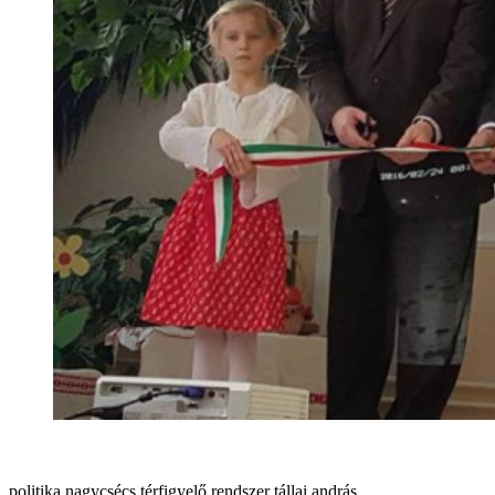
politika
nagycsécs
térfigyelő rendszer
tállai andrás