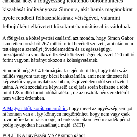
a főügyészség letöltendő börtönbüntetés
elmondta, hogy
kiszabását indítványozza Simonra, akit hamis magánokirat
nyolc rendbeli felhasználásának vétségével, valamint
felbujtóként elkövetett közokirat-hamisítással is vádolnak.
A főügyész a költségvetési csalásról azt mondta, hogy Simon Gábor
ismeretlen forrásból 267 millió forint bevételt szerzett, ami után nem
tett eleget a személyi jövedelemadóra és az egészségügyi
hozzájárulásra vonatkozó fizetési kötelezettségének, ezzel 120 millió
forint vagyoni hátrányt okozott a költségvetésnek.
Simonról még 2014 februárjának elején derült ki, hogy több száz
milliós vagyont tart egy bécsi bankszámlán, amit nem tüntetett fel
képviselői vagyonnyilatkozataiban, és jövedelemadót sem fizetett
utána. A volt szocialista képviselő az eljárás során befizette a több
mint 128 millió forint adóhátralékot, de az osztrák pénz eredetéről
nem vallott érdemben.
A Magyar Idők korábban arról írt
, hogy mivel az ügyészség sem jött
rá honnan van a , így könnyen megtörténhet, hogy nem vagy csak
rövid időre kerül rács mögé, a bankszámlákon lévő maradék pénzt
pedig nyugodtan használhatja majd. (MTI)
POLITIKA
ügyészség
MSZP
simon gábor