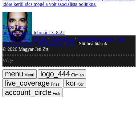
időre kerül rács mögé a volt szocialista politikus.
Botos Tamás
bűnügy
2016. február 13. 8:22
GYIK
Hibát jelentek
Impresszum
Javítások kezelése
Jogi
dokumentumok
Médiaajánlat
RSS
Sütibeállítások
©
2026
Magyar Jeti Zrt.
Vége
Menü
Címlap
Friss
Kör
Fiók