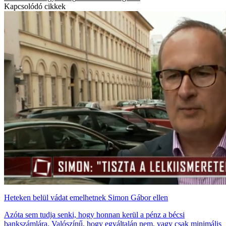
Kapcsolódó cikkek
Heteken belül vádat emelhetnek Simon Gábor ellen
Azóta sem tudja senki, hogy honnan kerül a pénz a bécsi
bankszámlára. Valószínű, hogy egyáltalán nem, vagy csak minimális