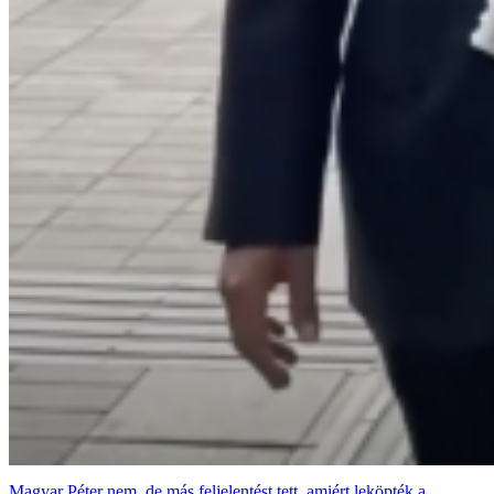
Magyar Péter nem, de más feljelentést tett, amiért leköpték a