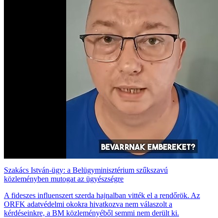
Szakács István-ügy: a Belügyminisztérium szűkszavú
közleményben mutogat az ügyészségre
A fideszes influenszert szerda hajnalban vitték el a rendőrök. Az
ORFK adatvédelmi okokra hivatkozva nem válaszolt a
kérdéseinkre, a BM közleményéből semmi nem derült ki.