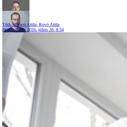
Tóth-Szenesi Attila
,
Rovó Attila
POLITIKA
2026. július 28. 8:34