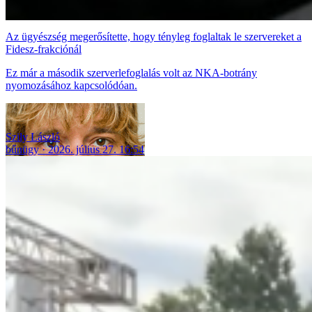
Az ügyészség megerősítette, hogy tényleg foglaltak le szervereket a
Fidesz-frakciónál
Ez már a második szerverlefoglalás volt az NKA-botrány
nyomozásához kapcsolódóan.
Szily László
bűnügy
2026. július 27. 16:54