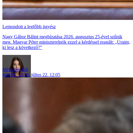
Lemondott a legfőbb ügyész
Nagy Gábor Bálint megbízatása 2026. augusztus 25-ével szűnik
meg. Magyar Péter miniszterelnök ezzel a kérdéssel reagált: „Uraim,
ki lesz a következő?”
Mészáros Juli
belföld
2026. július 22. 12:05