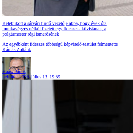
Belebukott a sárvári fürdő vezetője abba, hogy évek óta
munkavégzés nélkül fizetett egy fideszes aktivistának, a
polgármester régi ismerősének
Az egyébként fideszes többségű képviselő-testület felmentette
Kántás Zoltánt.
Haász János
belföld
2026. július 13. 19:59