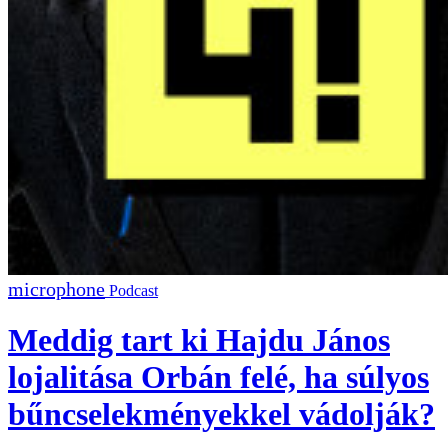
Podcast
Meddig tart ki Hajdu János
lojalitása Orbán felé, ha súlyos
bűncselekményekkel vádolják?