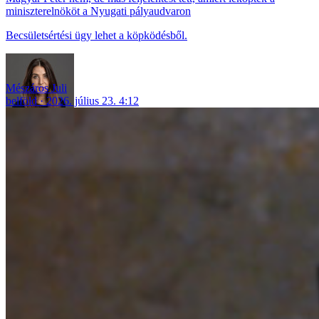
miniszterelnököt a Nyugati pályaudvaron
Becsületsértési ügy lehet a köpködésből.
Mészáros Juli
belföld
2026. július 23. 4:12