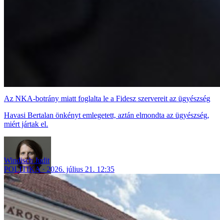
Az NKA-botrány miatt foglalta le a Fidesz szervereit az ügyészség
Havasi Bertalan önkényt emlegetett, aztán elmondta az ügyészség,
miért jártak el.
Windisch Judit
POLITIKA
2026. július 21. 12:35