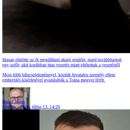
Ittasan elütötte az őt megállítani akaró rendőrt, majd továbbhajtott
egy sofőr, akit korábban ittas vezetés miatt eltiltottak a vezetéstől
Most több bűncselekménnyel, köztük hivatalos személy elleni
emberölés kísérletével gyanúsítják a Tolna megyei férfit.
Haász János
bűnügy
2026. július 13. 14:26