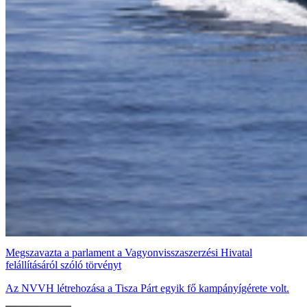
Megszavazta a parlament a Vagyonvisszaszerzési Hivatal
felállításáról szóló törvényt
Az NVVH létrehozása a Tisza Párt egyik fő kampányígérete volt.