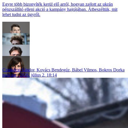
Egyre több bizonyíték kerül elő arról, hogyan zajlott az ukrán
pénzszállító elleni akció a kampány hajrájában. Átbeszéltük, mit
lehet tudni az ügyről.
Czinkóczi Sándor
,
Kovács Bendegúz
,
Bábel Vilmos
,
Bokros Dorka
podcast
2026. július 2. 18:14