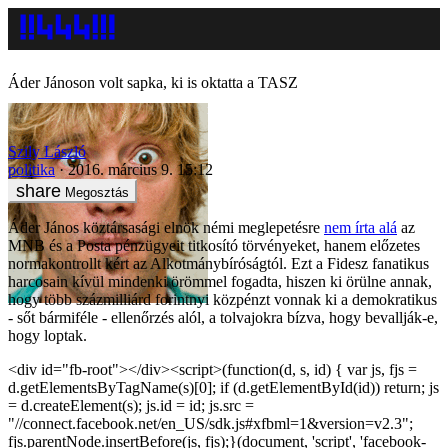
Áder Jánoson volt sapka, ki is oktatta a TASZ
Szily László
politika
2016. március 9. 15:12
Megosztás
Áder János köztársasági elnök némi meglepetésre
nem írta alá
az
MNB és a Posta pénzügyeit titkosító törvényeket, hanem előzetes
normakontrollt kért az Alkotmánybíróságtól. Ezt a Fidesz fanatikus
harcosain kívül mindenki örömmel fogadta, hiszen ki örülne annak,
hogy több százmilliárd forintnyi közpénzt vonnak ki a demokratikus
- sőt bármiféle - ellenőrzés alól, a tolvajokra bízva, hogy bevallják-e,
hogy loptak.
<div id="fb-root"></div><script>(function(d, s, id) { var js, fjs =
d.getElementsByTagName(s)[0]; if (d.getElementById(id)) return; js
= d.createElement(s); js.id = id; js.src =
"//connect.facebook.net/en_US/sdk.js#xfbml=1&version=v2.3";
fjs.parentNode.insertBefore(js, fjs);}(document, 'script', 'facebook-