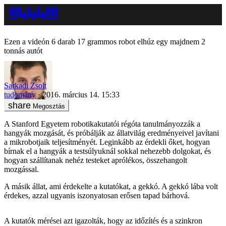
Ezen a videón 6 darab 17 grammos robot elhúz egy majdnem 2
tonnás autót
Sarkadi Zsolt
tudomány
2016. március 14. 15:33
Megosztás
A Stanford Egyetem robotikakutatói régóta tanulmányozzák a
hangyák mozgását, és próbálják az állatvilág eredményeivel javítani
a mikrobotjaik teljesítményét. Leginkább az érdekli őket, hogyan
bírnak el a hangyák a testsúlyuknál sokkal nehezebb dolgokat, és
hogyan szállítanak nehéz testeket aprólékos, összehangolt
mozgással.
A másik állat, ami érdekelte a kutatókat, a gekkó. A gekkó lába volt
érdekes, azzal ugyanis iszonyatosan erősen tapad bárhová.
A kutatók mérései azt igazolták, hogy az időzítés és a szinkron