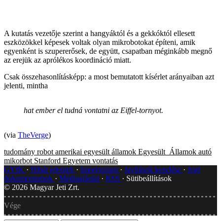
A kutatás vezetője szerint a hangyáktól és a gekkóktól ellesett
eszközökkel képesek voltak olyan mikrobotokat építeni, amik
egyenként is szupererősek, de együtt, csapatban méginkább megnő
az erejük az aprólékos koordináció miatt.
Csak összehasonlításképp: a most bemutatott kísérlet arányaiban azt
jelenti, mintha
hat ember el tudná vontatni az Eiffel-tornyot.
(via
TheVerge
)
tudomány
robot
amerikai egyesült államok
Egyesült_Államok
autó
mikorbot
Stanford Egyetem
vontatás
GYIK
Hibát jelentek
Impresszum
Javítások kezelése
Jogi
dokumentumok
Médiaajánlat
RSS
Sütibeállítások
©
2026
Magyar Jeti Zrt.
Vége