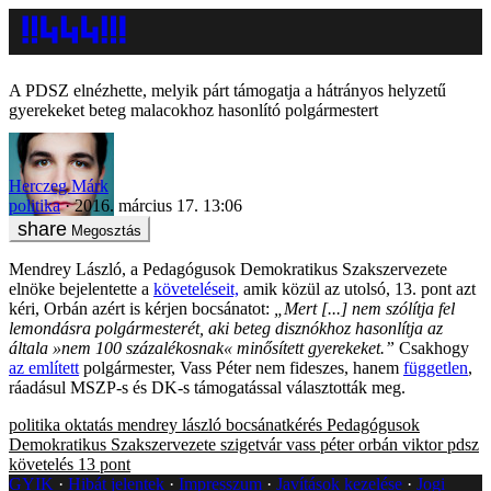
A PDSZ elnézhette, melyik párt támogatja a hátrányos helyzetű
gyerekeket beteg malacokhoz hasonlító polgármestert
Herczeg Márk
politika
2016. március 17. 13:06
Megosztás
Mendrey László, a Pedagógusok Demokratikus Szakszervezete
elnöke bejelentette a
követeléseit,
amik közül az utolsó, 13. pont azt
kéri, Orbán azért is kérjen bocsánatot:
„Mert [...] nem szólítja fel
lemondásra polgármesterét, aki beteg disznókhoz hasonlítja az
általa »nem 100 százalékosnak« minősített gyerekeket.”
Csakhogy
az említett
polgármester, Vass Péter nem fideszes, hanem
független
,
ráadásul MSZP-s és DK-s támogatással választották meg.
politika
oktatás
mendrey lászló
bocsánatkérés
Pedagógusok
Demokratikus Szakszervezete
szigetvár
vass péter
orbán viktor
pdsz
követelés
13 pont
GYIK
Hibát jelentek
Impresszum
Javítások kezelése
Jogi