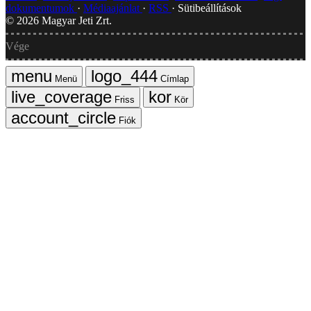
dokumentumok
Médiaajánlat
RSS
Sütibeállítások
©
2026
Magyar Jeti Zrt.
Vége
Menü
Címlap
Friss
Kör
Fiók