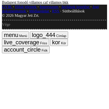
Budapest
fonodó villamos
caf villamos
bkk
GYIK
Hibát jelentek
Impresszum
Javítások kezelése
Jogi
dokumentumok
Médiaajánlat
RSS
Sütibeállítások
©
2026
Magyar Jeti Zrt.
Vége
Menü
Címlap
Friss
Kör
Fiók