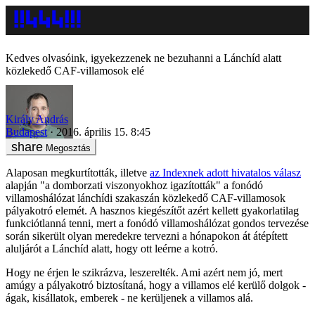
Kedves olvasóink, igyekezzenek ne bezuhanni a Lánchíd alatt
közlekedő CAF-villamosok elé
Király András
Budapest
2016. április 15. 8:45
Megosztás
Alaposan megkurtították, illetve
az Indexnek adott hivatalos válasz
alapján "a domborzati viszonyokhoz igazították" a fonódó
villamoshálózat lánchídi szakaszán közlekedő CAF-villamosok
pályakotró elemét. A hasznos kiegészítőt azért kellett gyakorlatilag
funkciótlanná tenni, mert a fonódó villamoshálózat gondos tervezése
során sikerült olyan meredekre tervezni a hónapokon át átépített
aluljárót a Lánchíd alatt, hogy ott leérne a kotró.
Hogy ne érjen le szikrázva, leszerelték. Ami azért nem jó, mert
amúgy a pályakotró biztosítaná, hogy a villamos elé kerülő dolgok -
ágak, kisállatok, emberek - ne kerüljenek a villamos alá.