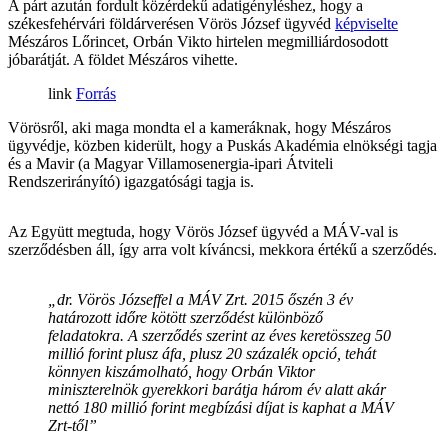
A párt azután fordult közérdekű adatigényléshez, hogy a
székesfehérvári földárverésen Vörös József ügyvéd
képviselte
Mészáros Lőrincet, Orbán Vikto hirtelen megmilliárdosodott
jóbarátját. A földet Mészáros vihette.
Forrás
Vörösről, aki maga mondta el a kameráknak, hogy Mészáros
ügyvédje, közben kiderült, hogy a Puskás Akadémia elnökségi tagja
és a Mavir (a Magyar Villamosenergia-ipari Átviteli
Rendszerirányító) igazgatósági tagja is.
Az Együtt megtuda, hogy Vörös József ügyvéd a MÁV-val is
szerződésben áll, így arra volt kíváncsi, mekkora értékű a szerződés.
„dr. Vörös Józseffel a MÁV Zrt. 2015 őszén 3 év
határozott időre kötött szerződést különböző
feladatokra. A szerződés szerint az éves keretösszeg 50
millió forint plusz áfa, plusz 20 százalék opció, tehát
könnyen kiszámolható, hogy Orbán Viktor
miniszterelnök gyerekkori barátja három év alatt akár
nettó 180 millió forint megbízási díjat is kaphat a MÁV
Zrt-től”