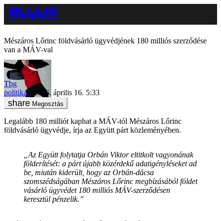
Mészáros Lőrinc földvásárló ügyvédjének 180 milliós szerződése
van a MÁV-val
Tbg
politika
2016. április 16. 5:33
Megosztás
Legalább 180 milliót kaphat a MÁV-tól Mészáros Lőrinc
földvásárló ügyvédje, írja az Együtt párt közleményében.
„Az Együtt folytatja Orbán Viktor eltitkolt vagyonának
földerítését: a párt újabb közérdekű adatigényléseket ad
be, miután kiderült, hogy az Orbán-dácsa
szomszédságában Mészáros Lőrinc megbízásából földet
vásárló ügyvédet 180 milliós MÁV-szerződésen
keresztül pénzelik.”