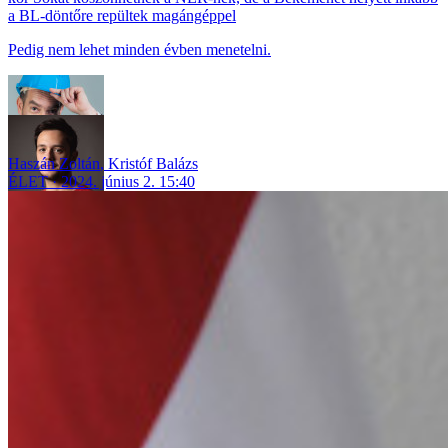
a BL-döntőre repültek magángéppel
Pedig nem lehet minden évben menetelni.
Haszán Zoltán
,
Kristóf Balázs
ÉLET
2024. június 2. 15:40