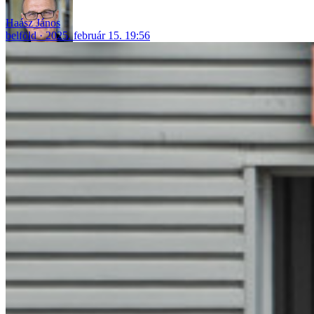
Haász János
belföld
2025. február 15. 19:56