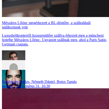
Mészáros Lőrinc megérkezett a BL-döntőre, a szállodánál
találkoztunk vele
Luxushelikopterről luxusrepülőre szállva érkezett meg a müncheni
hotelbe Mészáros Lőrinc. Ugyanott szállnak meg, ahol a Paris Saint-
Germain csapata.
Kaufmann Balázs
,
Németh Dániel
,
Botos Tamás
belföld
2025. május 31. 16:30