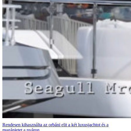
Rendesen kihasználta az orbáni elit a két luxusjachtot és a
magánjetet a nyáron