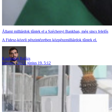
Állami milliárdok tűntek el a Széchenyi Bankban, még sincs felelős
A Fidesz-közeli pénzintézetben közpénzmilliárdok tűntek el.
Kaufmann Balázs
bűnügy
2023. június 19. 5:12