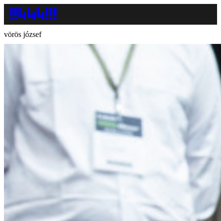
vörös józsef