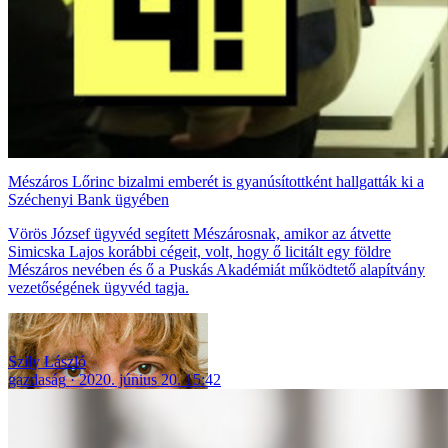
Mészáros Lőrinc bizalmi emberét is gyanúsítottként hallgatták ki a
Széchenyi Bank ügyében
Vörös József ügyvéd segített Mészárosnak, amikor az átvette
Simicska Lajos korábbi cégeit, volt, hogy ő licitált egy földre
Mészáros nevében és ő a Puskás Akadémiát működtető alapítvány
vezetőségének ügyvéd tagja.
Szily László
gazdaság
2020. június 20. 15:42