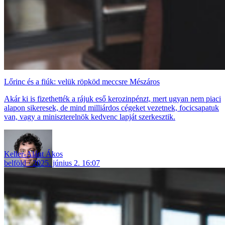
Lőrinc és a fiúk: velük röpköd meccsre Mészáros
Akár ki is fizethették a rájuk eső kerozinpénzt, mert ugyan nem piaci
alapon sikeresek, de mind milliárdos cégeket vezetnek, focicsapatuk
van, vagy a miniszterelnök kedvenc lapját szerkesztik.
Keller-Alánt Ákos
belföld
2025. június 2. 16:07