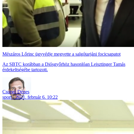
Mészáros Lőrinc ügyvédje megvette a salgótarjáni focicsapatot
Az SBTC korábban a Diósgyőrhöz hasonlóan Leisztinger Tamás
érdekeltségébe tartozott.
Csurgó Dénes
sport
2021. február 6. 10:22