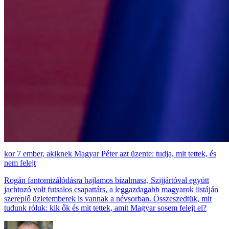
7 ember, akiknek Magyar Péter azt üzente: tudja, mit tettek, és
nem felejt
Rogán fantomizálódásra hajlamos bizalmasa, Szijjártóval együtt
jachtozó volt futsalos csapattárs, a leggazdagabb magyarok listáján
szereplő üzletemberek is vannak a névsorban. Összeszedtük, mit
tudunk róluk: kik ők és mit tettek, amit Magyar sosem felejt el?