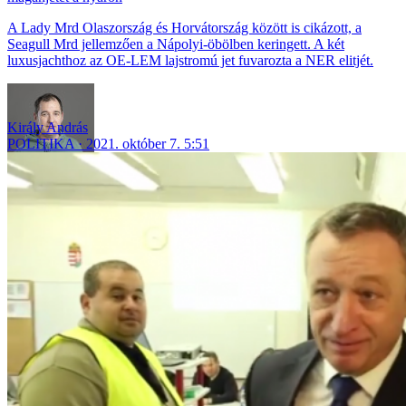
A Lady Mrd Olaszország és Horvátország között is cikázott, a
Seagull Mrd jellemzően a Nápolyi-öbölben keringett. A két
luxusjachthoz az OE-LEM lajstromú jet fuvarozta a NER elitjét.
Király András
POLITIKA
2021. október 7. 5:51