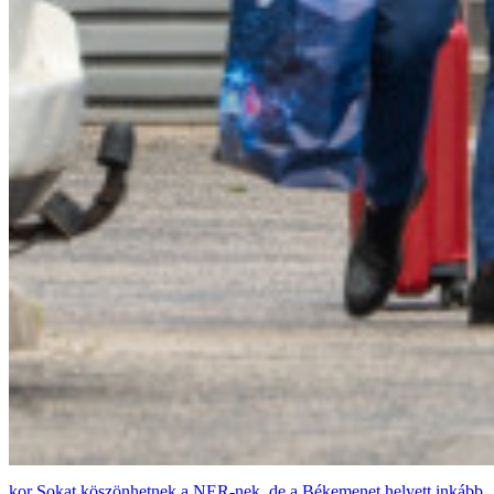
Sokat köszönhetnek a NER-nek, de a Békemenet helyett inkább