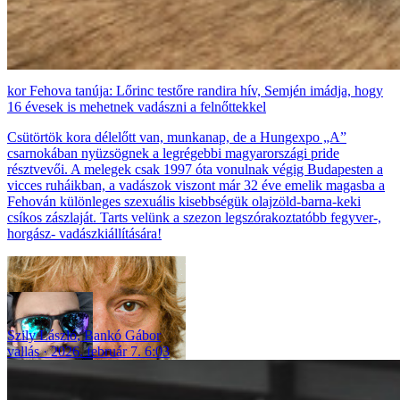
Fehova tanúja: Lőrinc testőre randira hív, Semjén imádja, hogy
16 évesek is mehetnek vadászni a felnőttekkel
Csütörtök kora délelőtt van, munkanap, de a Hungexpo „A”
csarnokában nyüzsögnek a legrégebbi magyarországi pride
résztvevői. A melegek csak 1997 óta vonulnak végig Budapesten a
vicces ruháikban, a vadászok viszont már 32 éve emelik magasba a
Fehován különleges szexuális kisebbségük olajzöld-barna-keki
csíkos zászlaját. Tarts velünk a szezon legszórakoztatóbb fegyver-,
horgász- vadászkiállítására!
Szily László
,
Bankó Gábor
vallás
2026. február 7. 6:03