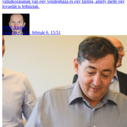
vállalkozásának van egy vendégháza és egy farmja, amely mellé egy
lovardát is felhúztak.
Pethő András
direkt36
2019. február 6. 15:51