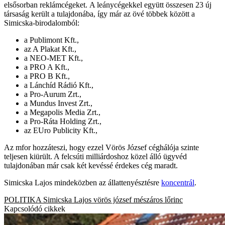
elsősorban reklámcégeket. A leánycégekkel együtt összesen 23 új
társaság került a tulajdonába, így már az övé többek között a
Simicska-birodalomból:
a Publimont Kft.,
az A Plakat Kft.,
a NEO-MET Kft.,
a PRO A Kft.,
a PRO B Kft.,
a Lánchíd Rádió Kft.,
a Pro-Aurum Zrt.,
a Mundus Invest Zrt.,
a Megapolis Media Zrt.,
a Pro-Ráta Holding Zrt.,
az EUro Publicity Kft.,
Az mfor hozzáteszi, hogy ezzel Vörös József céghálója szinte
teljesen kiürült. A felcsúti milliárdoshoz közel álló ügyvéd
tulajdonában már csak két kevéssé érdekes cég maradt.
Simicska Lajos mindeközben az állattenyésztésre
koncentrál
.
POLITIKA
Simicska Lajos
vörös józsef
mészáros lőrinc
Kapcsolódó cikkek