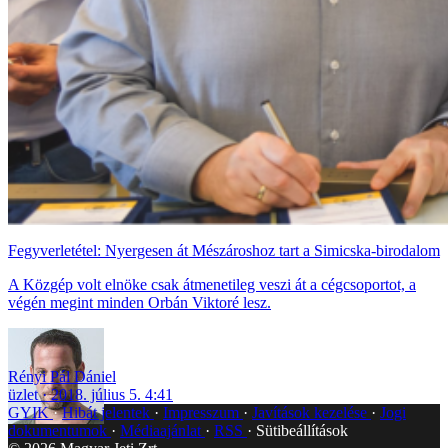
Fegyverletétel: Nyergesen át Mészároshoz tart a Simicska-birodalom
A Közgép volt elnöke csak átmenetileg veszi át a cégcsoportot, a
végén megint minden Orbán Viktoré lesz.
Rényi Pál Dániel
üzlet
2018. július 5. 4:41
GYIK
Hibát jelentek
Impresszum
Javítások kezelése
Jogi
dokumentumok
Médiaajánlat
RSS
Sütibeállítások