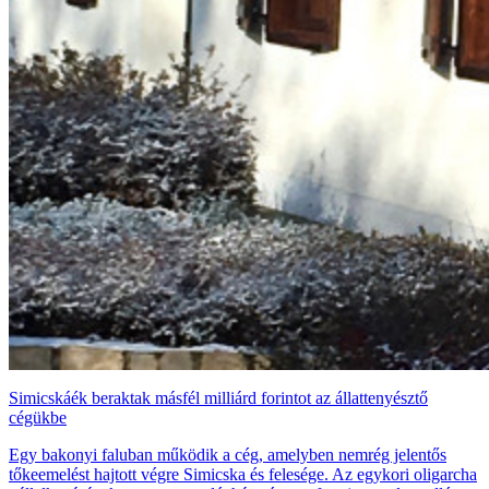
Simicskáék beraktak másfél milliárd forintot az állattenyésztő
cégükbe
Egy bakonyi faluban működik a cég, amelyben nemrég jelentős
tőkeemelést hajtott végre Simicska és felesége. Az egykori oligarcha