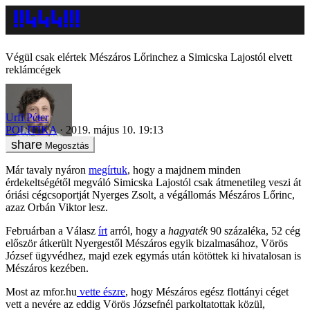
Végül csak elértek Mészáros Lőrinchez a Simicska Lajostól elvett
reklámcégek
Urfi Péter
POLITIKA
2019. május 10. 19:13
Megosztás
Már tavaly nyáron
megírtuk
, hogy a majdnem minden
érdekeltségétől megváló Simicska Lajostól csak átmenetileg veszi át
óriási cégcsoportját Nyerges Zsolt, a végállomás Mészáros Lőrinc,
azaz Orbán Viktor lesz.
Februárban a Válasz
írt
arról, hogy a
hagyaték
90 százaléka, 52 cég
először átkerült Nyergestől Mészáros egyik bizalmasához, Vörös
József ügyvédhez, majd ezek egymás után kötöttek ki hivatalosan is
Mészáros kezében.
Most az mfor.hu
vette észre
, hogy Mészáros egész flottányi céget
vett a nevére az eddig Vörös Józsefnél parkoltatottak közül,