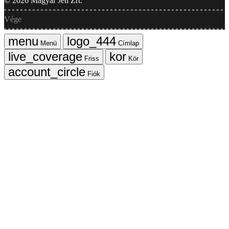
©
2026
Magyar Jeti Zrt.
Vége
Menü
Címlap
Friss
Kör
Fiók