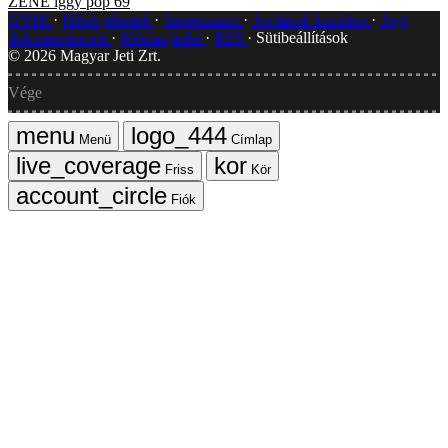
ZENE
iggy pop
69
GYIK
Hibát jelentek
Impresszum
Javítások kezelése
Jogi
dokumentumok
Médiaajánlat
RSS
Sütibeállítások
©
2026
Magyar Jeti Zrt.
Vége
Menü
Címlap
Friss
Kör
Fiók