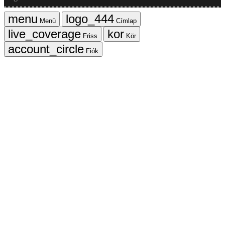
Menü
Címlap
Friss
Kör
Fiók