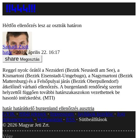
Hétfőn ellenőrzés lesz az osztrák határon
Sarkadi Zsolt
határ
2016. április 22. 16:17
Megosztás
Reggel nyolc órától a Nezsideri (Bezirk Neusiedl am See), a
Kismartoni (Bezirk Eisenstadt-Umgebugn), a Nagymartoni (Bezirk
Mattersburg) és a Felsőpulyai járás (Bezirk Oberpullendorf)
átkelőinél várható ellenőrzés. A burgenlandi rendőrség szerint
helyzettől függően további határszakaszokon vezethetnek be
hasonló intézkedést. (MTI)
határ
határátkelő
burgenland
ellenőrzés
ausztria
GYIK
Hibát jelentek
Impresszum
Javítások kezelése
Jogi
dokumentumok
Médiaajánlat
RSS
Sütibeállítások
©
2026
Magyar Jeti Zrt.
Vége