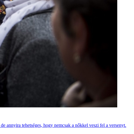
, de annyira tehetséges, hogy nemcsak a nőkkel veszi fel a versenyt.