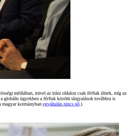
zösségi médiában, mivel az iráni oldalon csak férfiak ülnek, míg az
a globális ügyekben a férfiak közötti tárgyalások továbbra is
 a magyar kormányban
egyáltalán nincs nő
.)