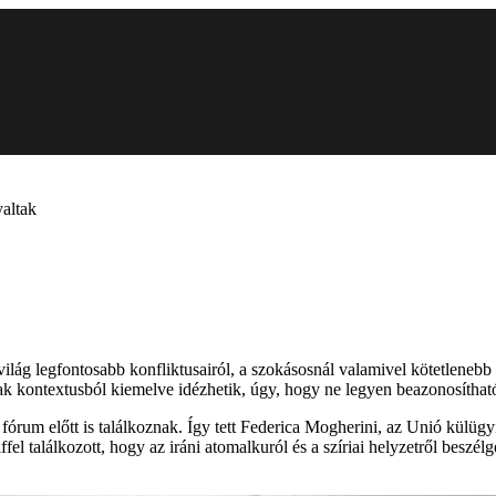
yaltak
ilág legfontosabb konfliktusairól, a szokásosnál valamivel kötetlenebb 
sak kontextusból kiemelve idézhetik, úgy, hogy ne legyen beazonosíthat
rum előtt is találkoznak. Így tett Federica Mogherini, az Unió külügyi
l találkozott, hogy az iráni atomalkuról és a szíriai helyzetről beszél