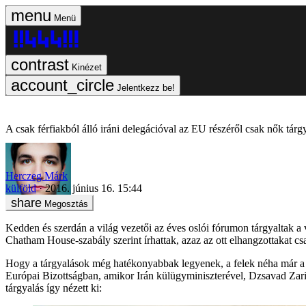
Menü
Kinézet
Jelentkezz be!
A csak férfiakból álló iráni delegációval az EU részéről csak nők tárg
Herczeg Márk
külföld
2016. június 16. 15:44
Megosztás
Kedden és szerdán a világ vezetői az éves oslói fórumon tárgyaltak a v
Chatham House-szabály szerint írhattak, azaz az ott elhangzottakat c
Hogy a tárgyalások még hatékonyabbak legyenek, a felek néha már a fó
Európai Bizottságban, amikor Irán külügyminiszterével, Dzsavad Zariffe
tárgyalás így nézett ki: