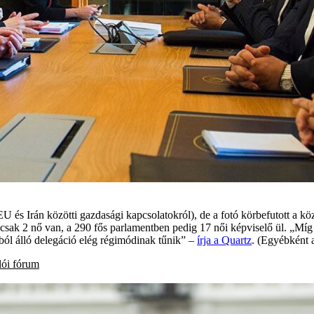
U és Irán közötti gazdasági kapcsolatokról), de a fotó körbefutott a kö
n csak 2 nő van, a 290 fős parlamentben pedig 17 női képviselő ül. „Míg 
ól álló delegáció elég régimódinak tűnik” –
írja a Quartz
. (Egyébként
lói fórum