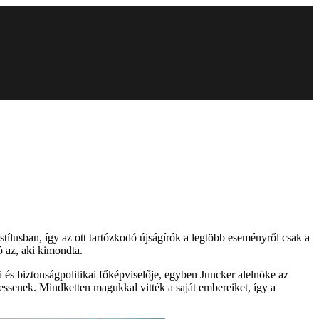
stílusban, így az ott tartózkodó újságírók a legtöbb eseményről csak a
ó az, aki kimondta.
 és biztonságpolitikai főképviselője, egyben Juncker alelnöke az
gessenek. Mindketten magukkal vitték a saját embereiket, így a