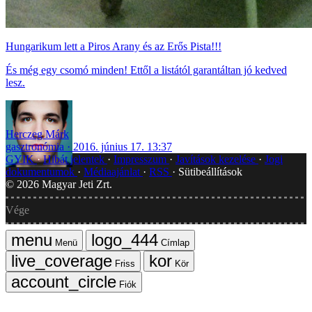
Hungarikum lett a Piros Arany és az Erős Pista!!!
És még egy csomó minden! Ettől a listától garantáltan jó kedved
lesz.
Herczeg Márk
gasztronómia
2016. június 17. 13:37
GYIK
Hibát jelentek
Impresszum
Javítások kezelése
Jogi
dokumentumok
Médiaajánlat
RSS
Sütibeállítások
©
2026
Magyar Jeti Zrt.
Vége
Menü
Címlap
Friss
Kör
Fiók