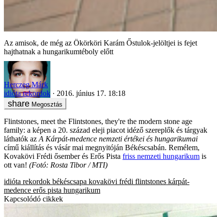
Az amisok, de még az Ökörköri Karám Őstulok-jelöltjei is fejet
hajthatnak a hungarikumtéboly előtt
Herczeg Márk
idióta rekordok
2016. június 17. 18:18
Megosztás
Flintstones, meet the Flintstones, they're the modern stone age
family: a képen a 20. század eleji piacot idéző szereplők és tárgyak
láthatók az
A Kárpát-medence nemzeti értékei és hungarikumai
című kiállítás és vásár mai megnyitóján Békéscsabán. Remélem,
Kovakövi Frédi ősember és Erős Pista
friss nemzeti hungarikum
is
ott van!
(Fotó: Rosta Tibor / MTI)
idióta rekordok
békéscsapa
kovakövi frédi
flintstones
kárpát-
medence
erős pista
hungarikum
Kapcsolódó cikkek