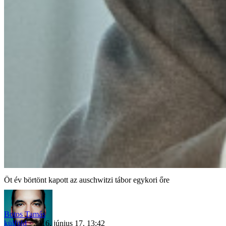
Öt év börtönt kapott az auschwitzi tábor egykori őre
Botos Tamás
külföld
2016. június 17. 13:42