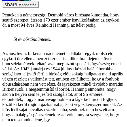
Megosztás
Pénteken a németországi Detmold város bírósága kimondta, hogy
segítő szerepet játszott 170 ezer ember legyilkolásában az egykori
őr, a most 94 éves Reinhold Hanning, az ítélet pedig
öt év börtönbüntetés.
Az auschwitz-birkenaui náci német haláltábor egyik utolsó élő
egykori őre ellen a nemzetiszocialista diktatúra idején elkövetett
bűncselekmények feltárásával megbízott speciális ügyészség emelt
vádat. Az 1943 januárja és 1944 júniusa között haláltáborokban
szolgálatot teljesítő férfi a bíróság előtt sokáig hallgatott majd április
végén részletes vallomást tett, amiben azt állította, hogy a foglyok
elpusztításában nem vett részt, és igyekezett minél távolabb maradni
Birkenautól, a megsemmisítő tábortól. Hanning elmondta, hogy
azon a helyen sem teljesített szolgálatot, ahol SS emberei
eldöntötték, hogy a marhavagonokban a lágerbe hurcolt foglyok
közül ki kerül rögtön gázkamrába, és ki végez kényszermunkát. Az
idős férfi saját bevallása szerint soha, senkinek nem beszélt arról,
hogy a halálgyár gépezetének része volt, annyira szégyellte, hogy
nem tett semmit ellene, így