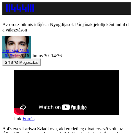
Az orosz bikinis időjós a Nyugdíjasok Pártjának jelöltjeként indul el
a választáson
Herczeg Márk
külföld
2016. június 30. 14:36
Megosztás
Forrás
A 43 éves Larisza Szladkova, aki eredetileg divattervező volt, az