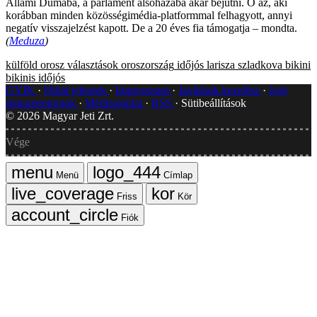
Állami Dumába, a parlament alsóházába akar bejutni. Ő az, aki
korábban minden közösségimédia-platformmal felhagyott, annyi
negatív visszajelzést kapott. De a 20 éves fia támogatja – mondta.
(
Meduza
)
külföld
orosz választások
oroszország
időjós
larisza szladkova
bikini
bikinis időjós
GYIK
Hibát jelentek
Impresszum
Javítások kezelése
Jogi
dokumentumok
Médiaajánlat
RSS
Sütibeállítások
©
2026
Magyar Jeti Zrt.
Vége
Menü
Címlap
Friss
Kör
Fiók