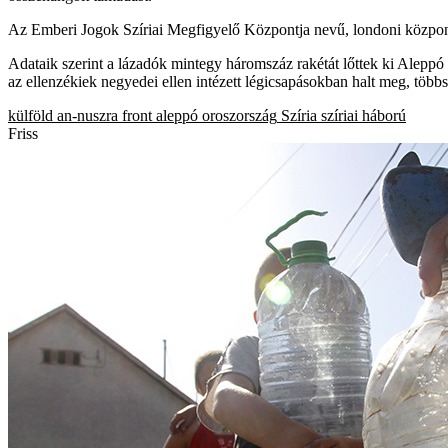
Az Emberi Jogok Szíriai Megfigyelő Központja nevű, londoni központú 
Adataik szerint a lázadók mintegy háromszáz rakétát lőttek ki Aleppó 
az ellenzékiek negyedei ellen intézett légicsapásokban halt meg, tö
külföld
an-nuszra front
aleppó
oroszország
Szíria
szíriai háború
Friss