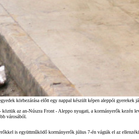
negyedek körbezárása előtt egy nappal készült képen aleppói gyere
 - köztük az an-Núszra Front - Aleppo nyugati, a kormányerők kezén le
bb városából.
őkkel is együttműködő kormányerők július 7-én vágták el az ellenzéki e