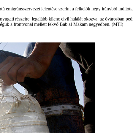
emigránsszervezet jelentése szerint a felkelők négy irányból indított
nyugati részeire, legalább kilenc civil halálát okozva, az óvárosban ped
bbségük a frontvonal mellett fekvő Bab al-Makam negyedben. (MTI)