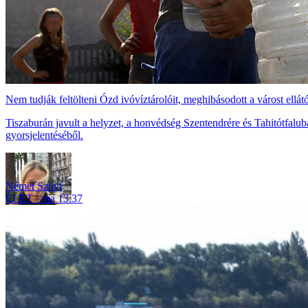
Nem tudják feltölteni Ózd ivóvíztárolóit, meghibásodott a várost ellát
Tiszaburán javult a helyzet, a honvédség Szentendrére és Tahitótfaluba
gyorsjelentéséből.
Német Szilvi
ÉLET
ma 13:37