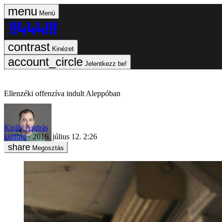
Menü
Kinézet
Jelentkezz be!
Ellenzéki offenzíva indult Aleppóban
Király András
külföld
2016. július 12. 2:26
Megosztás