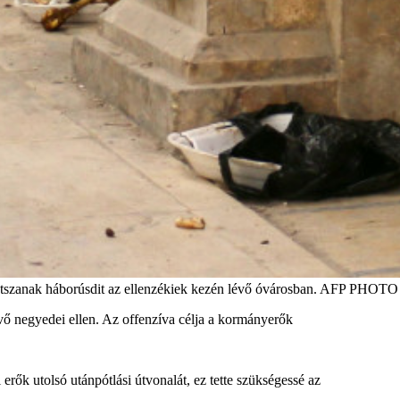
kek játszanak háborúsdit az ellenzékiek kezén lévő óvárosban. AFP 
vő negyedei ellen. Az offenzíva célja a kormányerők
rők utolsó utánpótlási útvonalát, ez tette szükségessé az