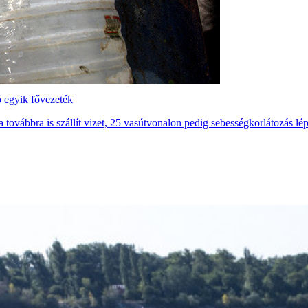
ó egyik fővezeték
 továbbra is szállít vizet, 25 vasútvonalon pedig sebességkorlátozás lépe