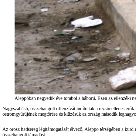
Aleppóban negyedik éve tombol a háború. Ezen az ellenzéki 
Nagyszabású, összehangolt offenzívát indítottak a rezsimellenes erők
ostromgyűrűjének megtörése és kiűzésük az ország második legnagyo
Az orosz hadsereg légitámogatását élvező, Aleppo térségében a kurd er
összehangolt támadást.