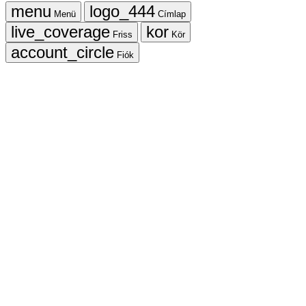
Menü
Címlap
Friss
Kör
Fiók