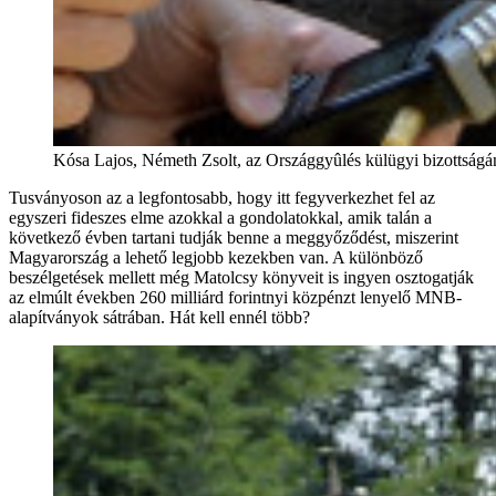
Kósa Lajos, Németh Zsolt, az Országgyûlés külügyi bizottság
Tusványoson az a legfontosabb, hogy itt fegyverkezhet fel az
egyszeri fideszes elme azokkal a gondolatokkal, amik talán a
következő évben tartani tudják benne a meggyőződést, miszerint
Magyarország a lehető legjobb kezekben van. A különböző
beszélgetések mellett még Matolcsy könyveit is ingyen osztogatják
az elmúlt években 260 milliárd forintnyi közpénzt lenyelő MNB-
alapítványok sátrában. Hát kell ennél több?