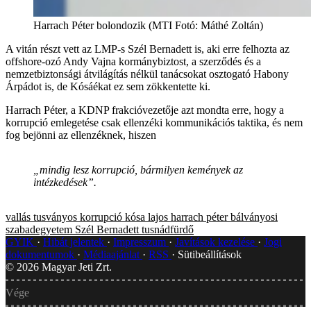
Harrach Péter bolondozik (MTI Fotó: Máthé Zoltán)
A vitán részt vett az LMP-s Szél Bernadett is, aki erre felhozta az
offshore-ozó Andy Vajna kormánybiztost, a szerződés és a
nemzetbiztonsági átvilágítás nélkül tanácsokat osztogató Habony
Árpádot is, de Kósáékat ez sem zökkentette ki.
Harrach Péter, a KDNP frakcióvezetője azt mondta erre, hogy a
korrupció emlegetése csak ellenzéki kommunikációs taktika, és nem
fog bejönni az ellenzéknek, hiszen
„mindig lesz korrupció, bármilyen kemények az
intézkedések”.
vallás
tusványos
korrupció
kósa lajos
harrach péter
bálványosi
szabadegyetem
Szél Bernadett
tusnádfürdő
GYIK
Hibát jelentek
Impresszum
Javítások kezelése
Jogi
dokumentumok
Médiaajánlat
RSS
Sütibeállítások
©
2026
Magyar Jeti Zrt.
Vége