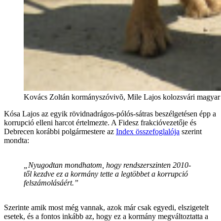
Kovács Zoltán kormányszóvivõ, Mile Lajos kolozsvári magyar f
Kósa Lajos az egyik rövidnadrágos-pólós-sátras beszélgetésen épp a
korrupció elleni harcot értelmezte. A Fidesz frakcióvezetője és
Debrecen korábbi polgármestere az
Index összefoglalója
szerint
mondta:
„Nyugodtan mondhatom, hogy rendszerszinten 2010-
től kezdve ez a kormány tette a legtöbbet a korrupció
felszámolásáért.”
Szerinte amik most még vannak, azok már csak egyedi, elszigetelt
esetek, és a fontos inkább az, hogy ez a kormány megváltoztatta a