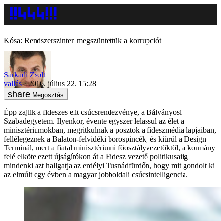
Kósa: Rendszerszinten megszüntettük a korrupciót
Sarkadi Zsolt
vallás
2016. július 22. 15:28
Megosztás
Épp zajlik a fideszes elit csúcsrendezvénye, a Bálványosi
Szabadegyetem. Ilyenkor, évente egyszer lelassul az élet a
minisztériumokban, megritkulnak a posztok a fideszmédia lapjaiban,
fellélegeznek a Balaton-felvidéki borospincék, és kiürül a Design
Terminál, mert a fiatal minisztériumi főosztályvezetőktől, a kormány
felé elkötelezett újságírókon át a Fidesz vezető politikusaiig
mindenki azt hallgatja az erdélyi Tusnádfürdőn, hogy mit gondolt ki
az elmúlt egy évben a magyar jobboldali csúcsintelligencia.