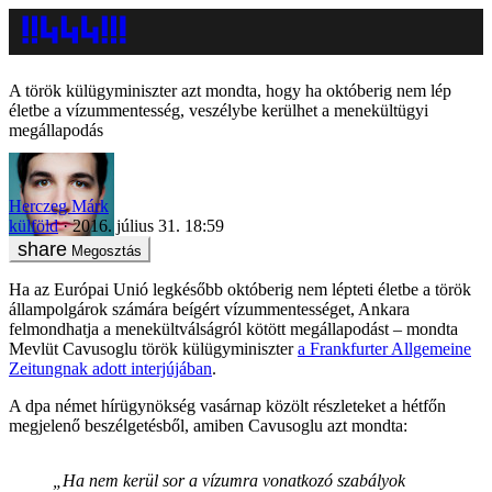
A török külügyminiszter azt mondta, hogy ha októberig nem lép
életbe a vízummentesség, veszélybe kerülhet a menekültügyi
megállapodás
Herczeg Márk
külföld
2016. július 31. 18:59
Megosztás
Ha az Európai Unió legkésőbb októberig nem lépteti életbe a török
állampolgárok számára beígért vízummentességet, Ankara
felmondhatja a menekültválságról kötött megállapodást – mondta
Mevlüt Cavusoglu török külügyminiszter
a Frankfurter Allgemeine
Zeitungnak adott interjújában
.
A dpa német hírügynökség vasárnap közölt részleteket a hétfőn
megjelenő beszélgetésből, amiben Cavusoglu azt mondta:
„Ha nem kerül sor a vízumra vonatkozó szabályok