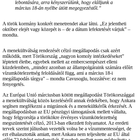
lebontására, arra kényszerülünk, hogy elálljunk a
március 18-án nyélbe ütött megegyezéstől.”
A török kormány konkrét menetrendet akar látni. „Ez jelentheti
október elejét vagy közepét is – de a dátum lefektetését várjuk” –
mondta.
A menekültválság rendezését célzó megállapodás csak azért
működik, mert Törökország „nagyon komoly intézkedéseket”
léptetett életbe, egyebek mellett az embercsempészet elleni
küzdelemben, „mindez azonban az állampolgáraink számára előírt
vízumkötelezettség feloldásától függ, ami a március 18-i
megállapodás tárgya” – mondta Cavusoglu, hozzátéve: ez nem
fenyegetés.
Az Európai Unió márciusban kötött megállapodást Törökországgal
a menekültválság közös kezeléséről annak érdekében, hogy Ankara
segítsen megfékezni a migránsok és a menekültkérők érkezését. A
megállapodásban az EU pénzügyi támogatások mellett vállalta,
hogy felgyorsítja a törökökre érvényes vízumkötelezettség
megszüntetését célzó, 2013-ban elkezdett folyamatot. Az eredeti
tervek szerint júliusban vezették volna be a vízummentességet, de
ezt elhalasztották amiatt, mert Ankara nem teljesítette az EU által
előírt 72 feltétel mindegyikét. Egyebek mellett nem módosította a