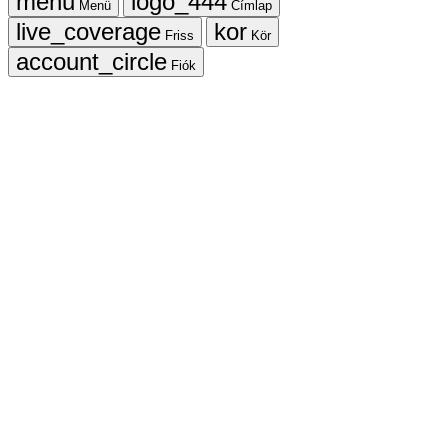
Menü
Címlap
Friss
Kör
Fiók