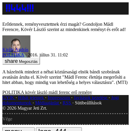
Erőtlennek, reményvesztettnek érzi magát? Gondoljon Mádl
Ferencre, Kövér László szerint az mindenkinek reményt és erőt ad!
Király András
POLITIKA
2016. július 31. 11:02
Megosztás
A házelnök mindezt a néhai köztársasági elnök bándi szobrának
avatásán árulta el. Kövér szerint "Mádl Ferenc életútja megerősíti a
hitet abban, hogy mindig van lehetőség a helyes választásra". (MTI)
POLITIKA
kövér lászló
mádl ferenc
erő
remény
GYIK
Hibát jelentek
Impresszum
Javítások kezelése
Jogi
dokumentumok
Médiaajánlat
RSS
Sütibeállítások
©
2026
Magyar Jeti Zrt.
Vége