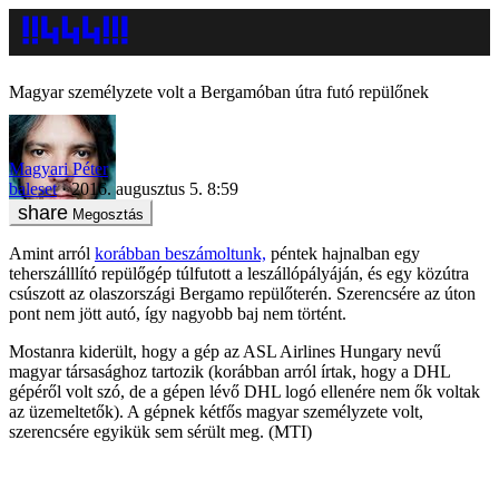
Magyar személyzete volt a Bergamóban útra futó repülőnek
Magyari Péter
baleset
2016. augusztus 5. 8:59
Megosztás
Amint arról
korábban beszámoltunk,
péntek hajnalban egy
teherszálllító repülőgép túlfutott a leszállópályáján, és egy közútra
csúszott az olaszországi Bergamo repülőterén. Szerencsére az úton
pont nem jött autó, így nagyobb baj nem történt.
Mostanra kiderült, hogy a gép az ASL Airlines Hungary nevű
magyar társasághoz tartozik (korábban arról írtak, hogy a DHL
gépéről volt szó, de a gépen lévő DHL logó ellenére nem ők voltak
az üzemeltetők). A gépnek kétfős magyar személyzete volt,
szerencsére egyikük sem sérült meg. (MTI)