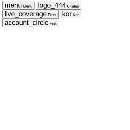
Menü
Címlap
Friss
Kör
Fiók