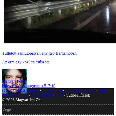
Túlfutott a kifutópályán egy gép Bergamóban
Az orra egy közútra csúszott.
Magyari Péter
baleset
2016. augusztus 5. 7:10
GYIK
Hibát jelentek
Impresszum
Javítások kezelése
Jogi
dokumentumok
Médiaajánlat
RSS
Sütibeállítások
©
2026
Magyar Jeti Zrt.
Vége