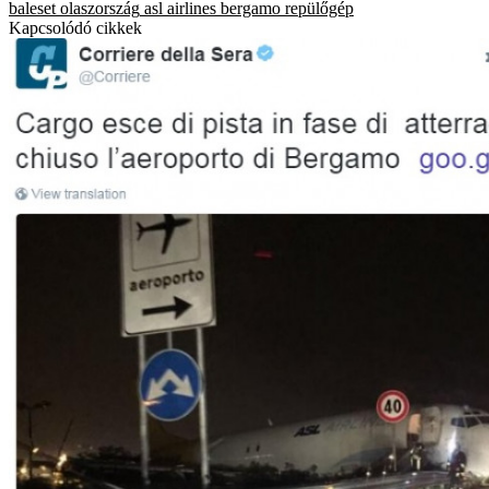
baleset
olaszország
asl airlines
bergamo
repülőgép
Kapcsolódó cikkek