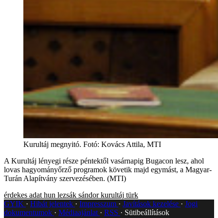
Kurultáj megnyitó. Fotó: Kovács Attila, MTI
A Kurultáj lényegi része péntektől vasárnapig Bugacon lesz, ahol
lovas hagyományőrző programok követik majd egymást, a Magyar-
Turán Alapítvány szervezésében. (MTI)
érdekes adat
hun
lezsák sándor
kurultáj
türk
GYIK
Hibát jelentek
Impresszum
Javítások kezelése
Jogi
dokumentumok
Médiaajánlat
RSS
Sütibeállítások