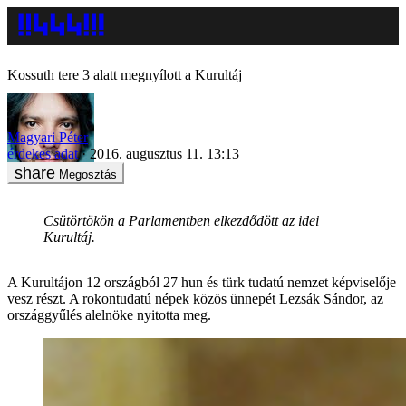
Kossuth tere 3 alatt megnyílott a Kurultáj
Magyari Péter
érdekes adat
2016. augusztus 11. 13:13
Megosztás
Csütörtökön a Parlamentben elkezdődött az idei
Kurultáj.
A Kurultájon 12 országból 27 hun és türk tudatú nemzet képviselője
vesz részt. A rokontudatú népek közös ünnepét Lezsák Sándor, az
országgyűlés alelnöke nyitotta meg.