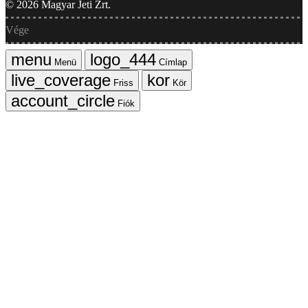
©
2026
Magyar Jeti Zrt.
Vége
Menü
Címlap
Friss
Kör
Fiók