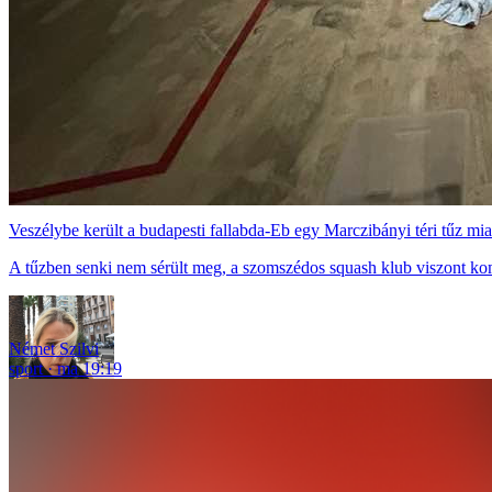
Veszélybe került a budapesti fallabda-Eb egy Marczibányi téri tűz mia
A tűzben senki nem sérült meg, a szomszédos squash klub viszont ko
Német Szilvi
sport
ma 19:19