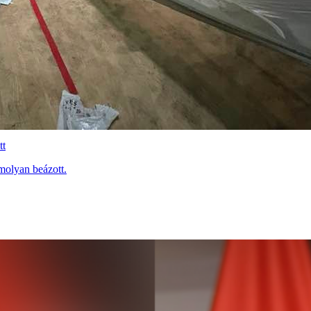
tt
molyan beázott.