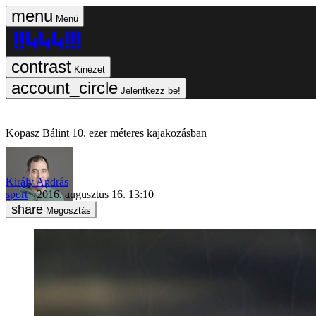
Menü
Kinézet
Jelentkezz be!
Kopasz Bálint 10. ezer méteres kajakozásban
Király András
sport
2016. augusztus 16. 13:10
Megosztás