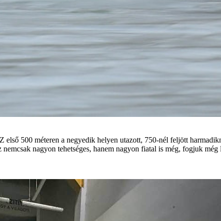
AZ első 500 méteren a negyedik helyen utazott, 750-nél feljött harmadi
 nemcsak nagyon tehetséges, hanem nagyon fiatal is még, fogjuk még l