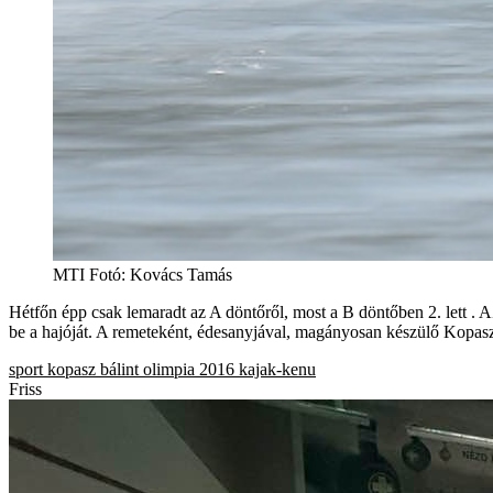
MTI Fotó: Kovács Tamás
Hétfőn épp csak lemaradt az A döntőről, most a B döntőben 2. lett . 
be a hajóját. A remeteként, édesanyjával, magányosan készülő Kopasz
sport
kopasz bálint
olimpia 2016
kajak-kenu
Friss