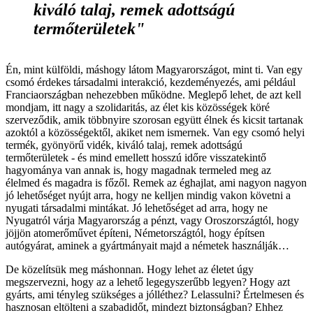
kiváló talaj, remek adottságú
termőterületek"
Én, mint külföldi, máshogy látom Magyarországot, mint ti. Van egy
csomó érdekes társadalmi interakció, kezdeményezés, ami például
Franciaországban nehezebben működne. Meglepő lehet, de azt kell
mondjam, itt nagy a szolidaritás, az élet kis közösségek köré
szerveződik, amik többnyire szorosan együtt élnek és kicsit tartanak
azoktól a közösségektől, akiket nem ismernek. Van egy csomó helyi
termék, gyönyörű vidék, kiváló talaj, remek adottságú
termőterületek - és mind emellett hosszú időre visszatekintő
hagyománya van annak is, hogy magadnak termeled meg az
élelmed és magadra is főzől. Remek az éghajlat, ami nagyon nagyon
jó lehetőséget nyújt arra, hogy ne kelljen mindig vakon követni a
nyugati társadalmi mintákat. Jó lehetőséget ad arra, hogy ne
Nyugatról várja Magyarország a pénzt, vagy Oroszországtól, hogy
jöjjön atomerőművet építeni, Németországtól, hogy építsen
autógyárat, aminek a gyártmányait majd a németek használják…
De közelítsük meg máshonnan. Hogy lehet az életet úgy
megszervezni, hogy az a lehető legegyszerűbb legyen? Hogy azt
gyárts, ami tényleg szükséges a jólléthez? Lelassulni? Értelmesen és
hasznosan eltölteni a szabadidőt, mindezt biztonságban? Ehhez