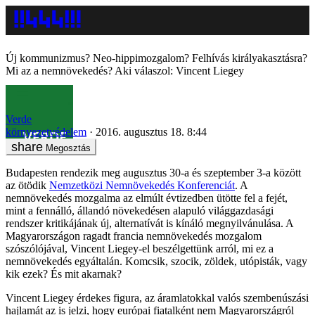
Új kommunizmus? Neo-hippimozgalom? Felhívás királyakasztásra?
Mi az a nemnövekedés? Aki válaszol: Vincent Liegey
Verde
környezetvédelem
2016. augusztus 18. 8:44
Megosztás
Budapesten rendezik meg augusztus 30-a és szeptember 3-a között
az ötödik
Nemzetközi Nemnövekedés Konferenciát
. A
nemnövekedés mozgalma az elmúlt évtizedben ütötte fel a fejét,
mint a fennálló, állandó növekedésen alapuló világgazdasági
rendszer kritikájának új, alternatívát is kínáló megnyilvánulása. A
Magyarországon ragadt francia nemnövekedés mozgalom
szószólójával, Vincent Liegey-el beszélgettünk arról, mi ez a
nemnövekedés egyáltalán. Komcsik, szocik, zöldek, utópisták, vagy
kik ezek? És mit akarnak?
Vincent Liegey érdekes figura, az áramlatokkal valós szembenúszási
hajlamát az is jelzi, hogy európai fiatalként nem Magyarországról