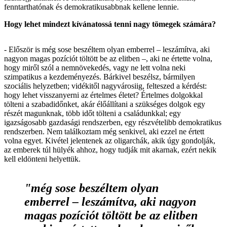
fenntarthatónak és demokratikusabbnak kellene lennie.
Hogy lehet mindezt kívánatossá tenni nagy tömegek számára?
- Először is még sose beszéltem olyan emberrel – leszámítva, aki
nagyon magas pozíciót töltött be az elitben –, aki ne értette volna,
hogy miről szól a nemnövekedés, vagy ne lett volna neki
szimpatikus a kezdeményezés. Bárkivel beszélsz, bármilyen
szociális helyzetben; vidékitől nagyvárosiig, felteszed a kérdést:
hogy lehet visszanyerni az értelmes életet? Értelmes dolgokkal
tölteni a szabadidőnket, akár élőállítani a szükséges dolgok egy
részét magunknak, több időt tölteni a családunkkal; egy
igazságosabb gazdasági rendszerben, egy részvételibb demokratikus
rendszerben. Nem találkoztam még senkivel, aki ezzel ne értett
volna egyet. Kivétel jelentenek az oligarchák, akik úgy gondolják,
az emberek túl hülyék ahhoz, hogy tudják mit akarnak, ezért nekik
kell eldönteni helyettük.
"még sose beszéltem olyan
emberrel – leszámítva, aki nagyon
magas pozíciót töltött be az elitben