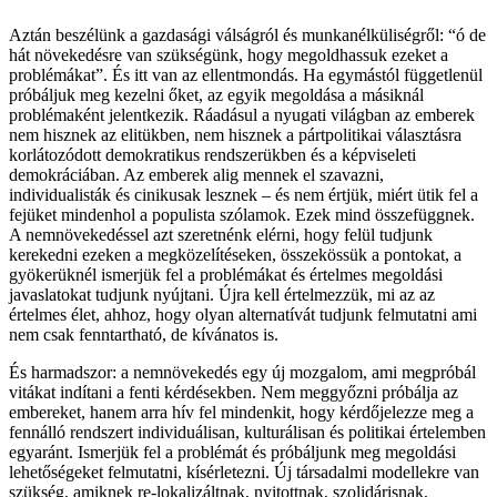
Aztán beszélünk a gazdasági válságról és munkanélküliségről: “ó de
hát növekedésre van szükségünk, hogy megoldhassuk ezeket a
problémákat”. És itt van az ellentmondás. Ha egymástól függetlenül
próbáljuk meg kezelni őket, az egyik megoldása a másiknál
problémaként jelentkezik. Ráadásul a nyugati világban az emberek
nem hisznek az elitükben, nem hisznek a pártpolitikai választásra
korlátozódott demokratikus rendszerükben és a képviseleti
demokráciában. Az emberek alig mennek el szavazni,
individualisták és cinikusak lesznek – és nem értjük, miért ütik fel a
fejüket mindenhol a populista szólamok. Ezek mind összefüggnek.
A nemnövekedéssel azt szeretnénk elérni, hogy felül tudjunk
kerekedni ezeken a megközelítéseken, összekössük a pontokat, a
gyökerüknél ismerjük fel a problémákat és értelmes megoldási
javaslatokat tudjunk nyújtani. Újra kell értelmezzük, mi az az
értelmes élet, ahhoz, hogy olyan alternatívát tudjunk felmutatni ami
nem csak fenntartható, de kívánatos is.
És harmadszor: a nemnövekedés egy új mozgalom, ami megpróbál
vitákat indítani a fenti kérdésekben. Nem meggyőzni próbálja az
embereket, hanem arra hív fel mindenkit, hogy kérdőjelezze meg a
fennálló rendszert individuálisan, kulturálisan és politikai értelemben
egyaránt. Ismerjük fel a problémát és próbáljunk meg megoldási
lehetőségeket felmutatni, kísérletezni. Új társadalmi modellekre van
szükség, amiknek re-lokalizáltnak, nyitottnak, szolidárisnak,