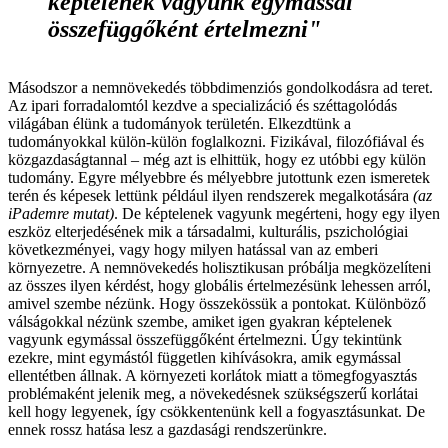
képtelenek vagyunk egymással
összefüggőként értelmezni"
Másodszor a nemnövekedés többdimenziós gondolkodásra ad teret.
Az ipari forradalomtól kezdve a specializáció és széttagolódás
világában élünk a tudományok területén. Elkezdtünk a
tudományokkal külön-külön foglalkozni. Fizikával, filozófiával és
közgazdaságtannal – még azt is elhittük, hogy ez utóbbi egy külön
tudomány. Egyre mélyebbre és mélyebbre jutottunk ezen ismeretek
terén és képesek lettünk például ilyen rendszerek megalkotására
(az
iPademre mutat)
. De képtelenek vagyunk megérteni, hogy egy ilyen
eszköz elterjedésének mik a társadalmi, kulturális, pszichológiai
következményei, vagy hogy milyen hatással van az emberi
környezetre. A nemnövekedés holisztikusan próbálja megközelíteni
az összes ilyen kérdést, hogy globális értelmezésünk lehessen arról,
amivel szembe nézünk. Hogy összekössük a pontokat. Különböző
válságokkal nézünk szembe, amiket igen gyakran képtelenek
vagyunk egymással összefüggőként értelmezni. Úgy tekintünk
ezekre, mint egymástól független kihívásokra, amik egymással
ellentétben állnak. A környezeti korlátok miatt a tömegfogyasztás
problémaként jelenik meg, a növekedésnek szükségszerű korlátai
kell hogy legyenek, így csökkentenünk kell a fogyasztásunkat. De
ennek rossz hatása lesz a gazdasági rendszerünkre.