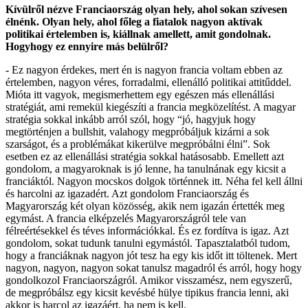
Kívülről nézve Franciaország olyan hely, ahol sokan szívesen
élnénk. Olyan hely, ahol főleg a fiatalok nagyon aktívak
politikai értelemben is, kiállnak amellett, amit gondolnak.
Hogyhogy ez ennyire más belülről?
- Ez nagyon érdekes, mert én is nagyon francia voltam ebben az
értelemben, nagyon véres, forradalmi, ellenálló politikai attitűddel.
Mióta itt vagyok, megismerhettem egy egészen más ellenállási
stratégiát, ami remekül kiegészíti a francia megközelítést. A magyar
stratégia sokkal inkább arról szól, hogy “jó, hagyjuk hogy
megtörténjen a bullshit, valahogy megpróbáljuk kizárni a sok
szarságot, és a problémákat kikerülve megpróbálni élni”. Sok
esetben ez az ellenállási stratégia sokkal hatásosabb. Emellett azt
gondolom, a magyaroknak is jó lenne, ha tanulnának egy kicsit a
franciáktól. Nagyon mocskos dolgok történnek itt. Néha fel kell állni
és harcolni az igazadért. Azt gondolom Franciaország és
Magyarország két olyan közösség, akik nem igazán értették meg
egymást. A francia elképzelés Magyarországról tele van
félreértésekkel és téves információkkal. És ez fordítva is igaz. Azt
gondolom, sokat tudunk tanulni egymástól. Tapasztalatból tudom,
hogy a franciáknak nagyon jót tesz ha egy kis időt itt töltenek. Mert
nagyon, nagyon, nagyon sokat tanulsz magadról és arról, hogy hogy
gondolkozol Franciaországról. Amikor visszamész, nem egyszerű,
de megpróbálsz egy kicsit kevésbé hülye tipikus francia lenni, aki
akkor is harcol az igazáért, ha nem is kell.