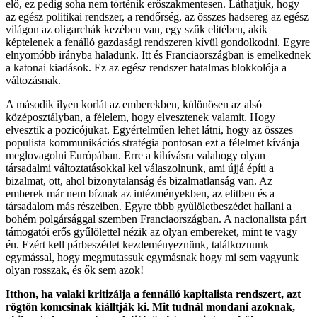
elő, ez pedig soha nem történik erőszakmentesen. Láthatjuk, hogy
az egész politikai rendszer, a rendőrség, az összes hadsereg az egész
világon az oligarchák kezében van, egy szűk elitében, akik
képtelenek a fenálló gazdasági rendszeren kívül gondolkodni. Egyre
elnyomóbb irányba haladunk. Itt és Franciaországban is emelkednek
a katonai kiadások. Ez az egész rendszer hatalmas blokkolója a
változásnak.
A második ilyen korlát az emberekben, különösen az alsó
középosztályban, a félelem, hogy elvesztenek valamit. Hogy
elvesztik a pozicójukat. Egyértelműen lehet látni, hogy az összes
populista kommunikációs stratégia pontosan ezt a félelmet kívánja
meglovagolni Európában. Erre a kihívásra valahogy olyan
társadalmi változtatásokkal kel válaszolnunk, ami újjá építi a
bizalmat, ott, ahol bizonytalanság és bizalmatlanság van. Az
emberek már nem bíznak az intézményekben, az elitben és a
társadalom más részeiben. Egyre több gyűlöletbeszédet hallani a
bohém polgársággal szemben Franciaországban. A nacionalista párt
támogatói erős gyűlölettel nézik az olyan embereket, mint te vagy
én. Ezért kell párbeszédet kezdeményeznünk, találkoznunk
egymással, hogy megmutassuk egymásnak hogy mi sem vagyunk
olyan rosszak, és ők sem azok!
Itthon, ha valaki kritizálja a fennálló kapitalista rendszert, azt
rögtön komcsinak kiálltják ki. Mit tudnál mondani azoknak,