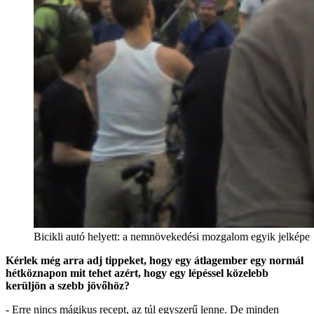
Bicikli autó helyett: a nemnövekedési mozgalom egyik jelképe
Kérlek még arra adj tippeket, hogy egy átlagember egy normál
hétköznapon mit tehet azért, hogy egy lépéssel közelebb
kerüljön a szebb jövőhöz?
- Erre nincs mágikus recept, az túl egyszerű lenne. De minden