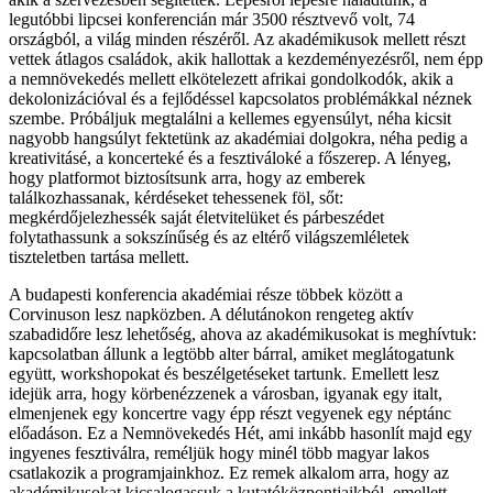
legutóbbi lipcsei konferencián már 3500 résztvevő volt, 74
országból, a világ minden részéről. Az akadémikusok mellett részt
vettek átlagos családok, akik hallottak a kezdeményezésről, nem épp
a nemnövekedés mellett elkötelezett afrikai gondolkodók, akik a
dekolonizációval és a fejlődéssel kapcsolatos problémákkal néznek
szembe. Próbáljuk megtalálni a kellemes egyensúlyt, néha kicsit
nagyobb hangsúlyt fektetünk az akadémiai dolgokra, néha pedig a
kreativitásé, a koncerteké és a fesztiváloké a főszerep. A lényeg,
hogy platformot biztosítsunk arra, hogy az emberek
találkozhassanak, kérdéseket tehessenek föl, sőt:
megkérdőjelezhessék saját életvitelüket és párbeszédet
folytathassunk a sokszínűség és az eltérő világszemléletek
tiszteletben tartása mellett.
A budapesti konferencia akadémiai része többek között a
Corvinuson lesz napközben. A délutánokon rengeteg aktív
szabadidőre lesz lehetőség, ahova az akadémikusokat is meghívtuk:
kapcsolatban állunk a legtöbb alter bárral, amiket meglátogatunk
együtt, workshopokat és beszélgetéseket tartunk. Emellett lesz
idejük arra, hogy körbenézzenek a városban, igyanak egy italt,
elmenjenek egy koncertre vagy épp részt vegyenek egy néptánc
előadáson. Ez a Nemnövekedés Hét, ami inkább hasonlít majd egy
ingyenes fesztiválra, reméljük hogy minél több magyar lakos
csatlakozik a programjainkhoz. Ez remek alkalom arra, hogy az
akadémikusokat kicsalogassuk a kutatóközpontjaikból, emellett