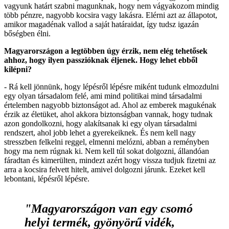
vagyunk határt szabni magunknak, hogy nem vágyakozom mindig
több pénzre, nagyobb kocsira vagy lakásra. Elérni azt az állapotot,
amikor magadénak vallod a saját határaidat, így tudsz igazán
bőségben élni.
Magyarországon a legtöbben úgy érzik, nem elég tehetősek
ahhoz, hogy ilyen passzióknak éljenek. Hogy lehet ebből
kilépni?
- Rá kell jönnünk, hogy lépésről lépésre miként tudunk elmozdulni
egy olyan társadalom felé, ami mind politikai mind társadalmi
értelemben nagyobb biztonságot ad. Ahol az emberek magukénak
érzik az életüket, ahol akkora biztonságban vannak, hogy tudnak
azon gondolkozni, hogy alakítsanak ki egy olyan társadalmi
rendszert, ahol jobb lehet a gyerekeiknek. És nem kell nagy
stresszben felkelni reggel, elmenni melózni, abban a reményben
hogy ma nem rúgnak ki. Nem kell túl sokat dolgozni, állandóan
fáradtan és kimerülten, mindezt azért hogy vissza tudjuk fizetni az
arra a kocsira felvett hitelt, amivel dolgozni járunk. Ezeket kell
lebontani, lépésről lépésre.
"Magyarországon van egy csomó
helyi termék, gyönyörű vidék,