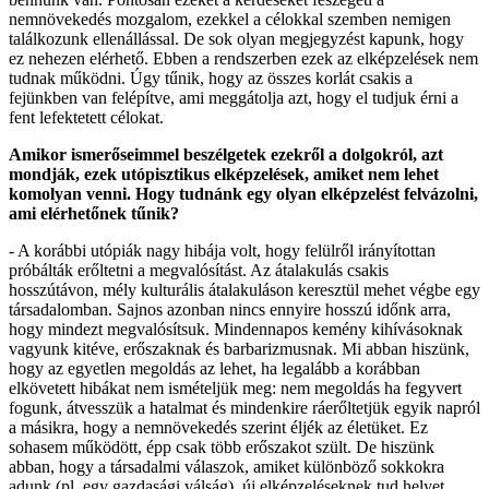
nemnövekedés mozgalom, ezekkel a célokkal szemben nemigen
találkozunk ellenállással. De sok olyan megjegyzést kapunk, hogy
ez nehezen elérhető. Ebben a rendszerben ezek az elképzelések nem
tudnak működni. Úgy tűnik, hogy az összes korlát csakis a
fejünkben van felépítve, ami meggátolja azt, hogy el tudjuk érni a
fent lefektetett célokat.
Amikor ismerőseimmel beszélgetek ezekről a dolgokról, azt
mondják, ezek utópisztikus elképzelések, amiket nem lehet
komolyan venni. Hogy tudnánk egy olyan elképzelést felvázolni,
ami elérhetőnek tűnik?
- A korábbi utópiák nagy hibája volt, hogy felülről irányítottan
próbálták erőltetni a megvalósítást. Az átalakulás csakis
hosszútávon, mély kulturális átalakuláson keresztül mehet végbe egy
társadalomban. Sajnos azonban nincs ennyire hosszú időnk arra,
hogy mindezt megvalósítsuk. Mindennapos kemény kihívásoknak
vagyunk kitéve, erőszaknak és barbarizmusnak. Mi abban hiszünk,
hogy az egyetlen megoldás az lehet, ha legalább a korábban
elkövetett hibákat nem ismételjük meg: nem megoldás ha fegyvert
fogunk, átvesszük a hatalmat és mindenkire ráerőltetjük egyik napról
a másikra, hogy a nemnövekedés szerint éljék az életüket. Ez
sohasem működött, épp csak több erőszakot szült. De hiszünk
abban, hogy a társadalmi válaszok, amiket különböző sokkokra
adunk (pl. egy gazdasági válság), új elképzeléseknek tud helyet