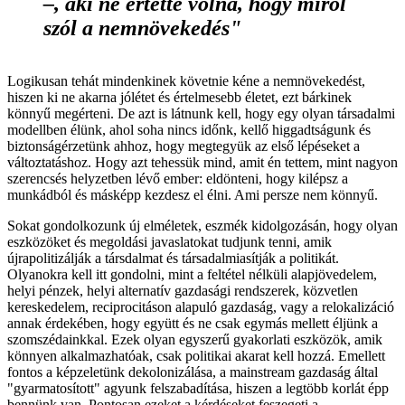
–, aki ne értette volna, hogy miről
szól a nemnövekedés"
Logikusan tehát mindenkinek követnie kéne a nemnövekedést,
hiszen ki ne akarna jólétet és értelmesebb életet, ezt bárkinek
könnyű megérteni. De azt is látnunk kell, hogy egy olyan társadalmi
modellben élünk, ahol soha nincs időnk, kellő higgadtságunk és
biztonságérzetünk ahhoz, hogy megtegyük az első lépéseket a
változtatáshoz. Hogy azt tehessük mind, amit én tettem, mint nagyon
szerencsés helyzetben lévő ember: eldönteni, hogy kilépsz a
munkádból és másképp kezdesz el élni. Ami persze nem könnyű.
Sokat gondolkozunk új elméletek, eszmék kidolgozásán, hogy olyan
eszközöket és megoldási javaslatokat tudjunk tenni, amik
újrapolitizálják a társdalmat és társadalmiasítják a politikát.
Olyanokra kell itt gondolni, mint a feltétel nélküli alapjövedelem,
helyi pénzek, helyi alternatív gazdasági rendszerek, közvetlen
kereskedelem, reciprocitáson alapuló gazdaság, vagy a relokalizáció
annak érdekében, hogy együtt és ne csak egymás mellett éljünk a
szomszédainkkal. Ezek olyan egyszerű gyakorlati eszközök, amik
könnyen alkalmazhatóak, csak politikai akarat kell hozzá. Emellett
fontos a képzeletünk dekolonizálása, a mainstream gazdaság által
"gyarmatosított" agyunk felszabadítása, hiszen a legtöbb korlát épp
bennünk van. Pontosan ezeket a kérdéseket feszegeti a