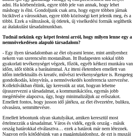
adni. Ha körbenézünk, egyre több jele van annak, hogy lehet
máshogy is élni. Gondoljunk csak arra, hogy egyre többen járnak
biciklivel a városokban, egyre több közösségi kert jelenik meg, és a
többi. Ezek a változások, új ötletek, új viselkedési formák segíthetik
az átalakulást társadalmunkban.
Tudnál nekünk egy képet festeni arról, hogy milyen lenne egy a
nemnövekedésen alapuló társadalom?
- Egy ilyen társadalomban az élet olyasmi lenne, mint amilyenhez
nekem van szerencsém mostanában. Itt Budapesten sokkal több
gyakorlati tevékenységet végzek, főzök, egyéb kétkezi munkára van
időm, időt töltök a barátaimmal. Az itteni életemben emellett van
időm intellektuális és kreatív, művészi tevékenységekre is. Rengeteg
gondolkodás, könyvírás, a nemnövekedés konferencia szervezése.
Kollektívákban élünk, így keressük az utat, hogyan lehetne
újraszervezni a társadalmat, a kommunikációra, egymás jobb
megértésére alapozva, úgy, hogy minimalizáljuk az erőszakot.
Emellett fontos, hogy jusson idő játékra, az élet élvezetére, bulikra,
olvasásra, semmittevésre.
Emellett lebontunk olyan skatulyákat, amiken keresztül most
értelmezzük a társadalmat. Város és vidék, egyik ország - másik
ország határokkal elválasztva… ezek a határok már nem léteznek.
Nagyon erős kötődésünk van a magántulajdonhoz, de ezt is muszáj