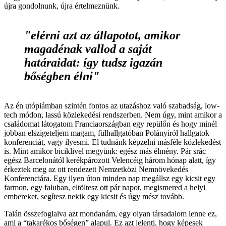
újra gondolnunk, újra értelmeznünk.
"elérni azt az állapotot, amikor
magadénak vallod a saját
határaidat: így tudsz igazán
bőségben élni"
Az én utópiámban szintén fontos az utazáshoz való szabadság, low-
tech módon, lassú közlekedési rendszerben. Nem úgy, mint amikor a
családomat látogatom Franciaországban egy repülőn és hogy minél
jobban elszigeteljem magam, fülhallgatóban Polányiról hallgatok
konferenciát, vagy ilyesmi. El tudnánk képzelni másféle közlekedést
is. Mint amikor biciklivel megyünk: egész más élmény. Pár srác
egész Barcelonától kerékpározott Velencéig három hónap alatt, így
érkeztek meg az ott rendezett Nemzetközi Nemnövekedés
Konferenciára. Egy ilyen úton minden nap megállsz egy kicsit egy
farmon, egy faluban, eltöltesz ott pár napot, megismered a helyi
embereket, segítesz nekik egy kicsit és úgy mész tovább.
Talán összefoglalva azt mondanám, egy olyan társadalom lenne ez,
ami a “takarékos bőségen” alapul. Ez azt jelenti, hogy képesek