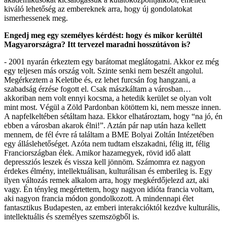
kiváló lehetőség az embereknek arra, hogy új gondolatokat
ismerhessenek meg.
Engedj meg egy személyes kérdést: hogy és mikor kerültél
Magyarországra? Itt tervezel maradni hosszútávon is?
- 2001 nyarán érkeztem egy barátomat meglátogatni. Akkor ez még
egy teljesen más ország volt. Szinte senki nem beszélt angolul.
Megérkeztem a Keletibe és, ez lehet furcsán fog hangzani, a
szabadság érzése fogott el. Csak mászkáltam a városban…
akkoriban nem volt ennyi kocsma, a hetedik kerület se olyan volt
mint most. Végül a Zöld Pardonban kötöttem ki, nem messze innen.
A napfelkeltében sétáltam haza. Ekkor elhatároztam, hogy “na jó, én
ebben a városban akarok élni!”. Aztán pár nap után haza kellett
mennem, de fél évre rá találtam a BME Bolyai Zoltán Intézetében
egy álláslehetőséget. Azóta nem tudtam elszakadni, félig itt, félig
Franciországban élek. Amikor hazamegyek, rövid idő alatt
depressziós leszek és vissza kell jönnöm. Számomra ez nagyon
érdekes élmény, intellektuálisan, kulturálisan és emberileg is. Egy
ilyen változás remek alkalom arra, hogy megkérdőjelezd azt, aki
vagy. Én tényleg megértettem, hogy nagyon idióta francia voltam,
aki nagyon francia módon gondolkozott. A mindennapi élet
fantasztikus Budapesten, az emberi interakcióktól kezdve kulturális,
intellektuális és személyes szemszögből is.