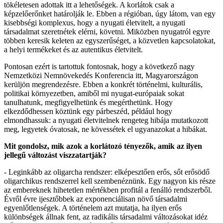
tökéletesen adottak itt a lehetőségek. A korlátok csak a
képzelőerőnket határolják le. Ebben a régióban, úgy látom, van egy
kisebbségi komplexus, hogy a nyugati életvitelt, a nyugati
társadalmat szeretnétek elérni, követni. Miközben nyugatról egyre
többen keresik keleten az egyszerűséget, a közvetlen kapcsolatokat,
a helyi termékeket és az autentikus életvitelt.
Pontosan ezért is tartottuk fontosnak, hogy a következő nagy
Nemzetközi Nemnövekedés Konferencia itt, Magyarországon
kerüljön megrendezésre. Ebben a konkrét történelmi, kulturális,
politikai környezetben, amiből mi nyugat-európaiak sokat
tanulhatunk, megfigyelhetünk és megérthetünk. Hogy
elkezdődhessen köztünk egy párbeszéd, például hogy
elmondhassuk: a nyugati életvitelnek rengeteg hibája mutatkozott
meg, legyetek óvatosak, ne kövessétek el ugyanazokat a hibákat.
Mit gondolsz, mik azok a korlátozó tényezők, amik az ilyen
jellegű változást viszzatartják?
- Leginkább az oligarcha rendszer: elképesztően erős, sőt erősödő
oligarchikus rendszerrel kell szembenéznünk. Egy nagyon kis része
az embereknek hihetetlen mértékben profitál a fenálló rendszerből.
Évről évre ijesztőbbek az exponenciálisan növő társadalmi
egyenlőtlenségek. A történelem azt mutatja, ha ilyen erős
különbségek állnak fent, az radikális társadalmi változásokat idéz