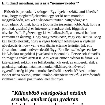
El tudnád mondani, mi is az a “nemnövekedés”?
- Először is: provokatív szlogen. Egy nyelvi eszköz, ami lehetővé
teszi, hogy megkérdőjelezzünk egy sor ki nem mondott
meggyőződést, amiket a társadalmunkban hallgatólagosan
elfogadunk. A hitet, hogy a több szükségszerűen jobb. Azt, hogy a
politikai, gazdasági és intézményi rendszereink függnek a
növekedéstől. Egészen egy kis vállalkozástól, a nemzeti bankon
keresztül az államig. Hogy vagy növekedsz, vagy elpusztulsz. Meg
kell kérdőjelezzük, hogy a véges bolygón lehetséges a végtelen
növekedés és hogy van-e egyáltalán értelme felépítenünk egy
társadalmat, ami a növekedéstől függ. Emellett szükséges ezekre a
kihívásokra megoldási javaslatokat is tennünk. Persze sok támadás
éri magát a szóválasztást is. Amikor az ember először találkozik a
kifejezéssel, sokkolja és felháborítja: kik ezek az emberek, akik a
gazdasági válság, hatalmas munkanélküliség és növekvő
egyenlőtlenség idején nemnövekedésről beszélnek? Aztán minél
többet utána olvasol, minél inkább elkezdesz ezekről a kérdésekről
vitatkozni, annál pozitívabb jelentést nyer.
"Különböző válságokkal nézünk
szembe, amiket igen gyakran