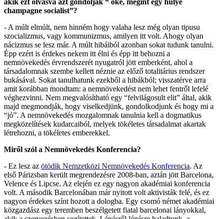
akik ezt olvasva azt gondolják “ oké, megint egy hülye
champagne socialist”?
- A múlt elmúlt, nem hinném hogy valaha lesz még olyan tipusu
szocializmus, vagy kommunizmus, amilyen itt volt. Ahogy olyan
nácizmus se lesz már. A múlt hibáiból azonban sokat tudunk tanulni.
Épp ezért is érdekes nekem itt élni és épp itt behozni a
nemnövekedés érvrendszerét nyugatról jött emberként, ahol a
társadalomnak szembe kellett néznie az előző totalitárius rendszer
bukásával. Sokat tanulhatunk ezekből a hibákból; visszatérve arra
amit korábban mondtam: a nemnövekedést nem lehet fentről lefelé
véghezvinni. Nem megvalósítható egy “felvilágosult elit” által, akik
majd megmondják, hogy viselkedjünk, gondolkodjunk és hogy mi a
“jó”. A nemnövekedés mozgalomnak tanulnia kell a dogmatikus
megközelítések kudarcaiból, melyek tökéletes társadalmat akartak
létrehozni, a tökéletes emberekkel.
Miről szól a Nemnövekedés Konferencia?
- Ez lesz az
ötödik Nemzetközi Nemnövekedés Konferencia
. Az
első Párizsban került megrendezésre 2008-ban, aztán jött Barcelona,
Velence és Lipcse. Az elején ez egy nagyon akadémiai konferencia
volt. A második Barcelonában már nyitott volt aktivisták felé, és ez
nagyon érdekes színt hozott a dologba. Egy csomó német akadémiai
közgazdász egy teremben beszélgetett fiatal barcelonai lányokkal,
akik a szervezésben segítettek. Lépésről lépésre haladtunk, a