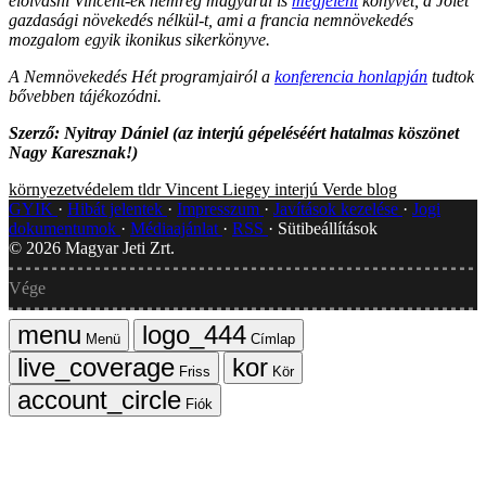
elolvasni Vincent-ék nemrég magyarul is
megjelent
könyvét, a Jólét
gazdasági növekedés nélkül-t, ami a francia nemnövekedés
mozgalom egyik ikonikus sikerkönyve.
A Nemnövekedés Hét programjairól a
konferencia honlapján
tudtok
bővebben tájékozódni.
Szerző: Nyitray Dániel (a
z interjú gépeléséért hatalmas köszönet
Nagy Karesznak!)
környezetvédelem
tldr
Vincent Liegey
interjú
Verde blog
GYIK
Hibát jelentek
Impresszum
Javítások kezelése
Jogi
dokumentumok
Médiaajánlat
RSS
Sütibeállítások
©
2026
Magyar Jeti Zrt.
Vége
Menü
Címlap
Friss
Kör
Fiók