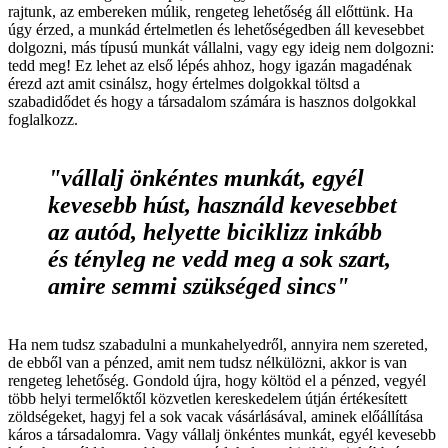
rajtunk, az embereken múlik, rengeteg lehetőség áll előttünk. Ha
úgy érzed, a munkád értelmetlen és lehetőségedben áll kevesebbet
dolgozni, más típusú munkát vállalni, vagy egy ideig nem dolgozni:
tedd meg! Ez lehet az első lépés ahhoz, hogy igazán magadénak
érezd azt amit csinálsz, hogy értelmes dolgokkal töltsd a
szabadidődet és hogy a társadalom számára is hasznos dolgokkal
foglalkozz.
"vállalj önkéntes munkát, egyél
kevesebb húst, használd kevesebbet
az autód, helyette biciklizz inkább
és tényleg ne vedd meg a sok szart,
amire semmi szükséged sincs"
Ha nem tudsz szabadulni a munkahelyedről, annyira nem szereted,
de ebből van a pénzed, amit nem tudsz nélkülözni, akkor is van
rengeteg lehetőség. Gondold újra, hogy költöd el a pénzed, vegyél
több helyi termelőktől közvetlen kereskedelem útján értékesített
zöldségeket, hagyj fel a sok vacak vásárlásával, aminek előállítása
káros a társadalomra. Vagy vállalj önkéntes munkát, egyél kevesebb