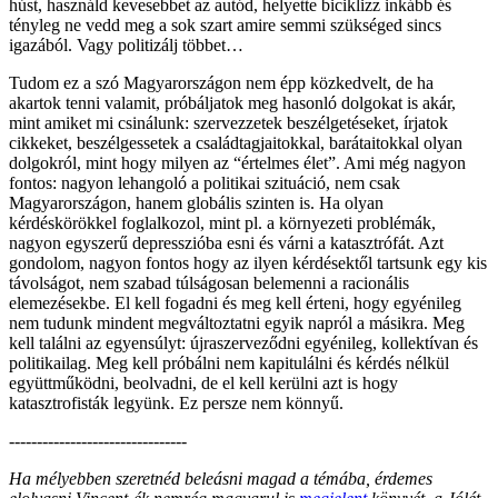
húst, használd kevesebbet az autód, helyette biciklizz inkább és
tényleg ne vedd meg a sok szart amire semmi szükséged sincs
igazából. Vagy politizálj többet…
Tudom ez a szó Magyarországon nem épp közkedvelt, de ha
akartok tenni valamit, próbáljatok meg hasonló dolgokat is akár,
mint amiket mi csinálunk: szervezzetek beszélgetéseket, írjatok
cikkeket, beszélgessetek a családtagjaitokkal, barátaitokkal olyan
dolgokról, mint hogy milyen az “értelmes élet”. Ami még nagyon
fontos: nagyon lehangoló a politikai szituáció, nem csak
Magyarországon, hanem globális szinten is. Ha olyan
kérdéskörökkel foglalkozol, mint pl. a környezeti problémák,
nagyon egyszerű depresszióba esni és várni a katasztrófát. Azt
gondolom, nagyon fontos hogy az ilyen kérdésektől tartsunk egy kis
távolságot, nem szabad túlságosan belemenni a racionális
elemezésekbe. El kell fogadni és meg kell érteni, hogy egyénileg
nem tudunk mindent megváltoztatni egyik napról a másikra. Meg
kell találni az egyensúlyt: újraszerveződni egyénileg, kollektívan és
politikailag. Meg kell próbálni nem kapitulálni és kérdés nélkül
együttműködni, beolvadni, de el kell kerülni azt is hogy
katasztrofisták legyünk. Ez persze nem könnyű.
--------------------------------
Ha mélyebben szeretnéd beleásni magad a témába, érdemes