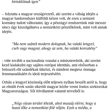
birtoklóinak igen”
– folytatta a magyar országvezető, aki szerint a válság idején a
magyar bankrendszer külföldi kézen volt, de ezen a nemzeti
kormány tudott változtatni, így a pénzügyi rendszerünk már messze
nincs úgy kiszolgáltatva a nemzetközi pénztőkének, mint volt annak
idején.
"Ma nem számít modern dolognak, ha valaki lengyel,
cseh vagy magyar, ahogy az sem, ha valaki keresztény"
- vitte tovább a nacionalista vonalat a miniszterelnök, aki szerint
kezd kialakulni egy sajátos európai identitás, ami elsősorban a
brüsszeli elit szándékait tükrözi, és mindent megtesz önmaga
fennmaradásáért és ideái terjesztéséért.
Orbán a lengyel közönség előtt teljesen nyíltan beszélt arról is, hogy
az elmúlt évek során sikerült magyar kézbe venni fontos szektorokat
Magyarországon. Sőt felvillantott valamit terveiből is:
„Négy olyan terület létezik, ahol muszáj elérni, hogy a
hazai tőke a nemzetközi fölé nőjön. Ezek a média, a