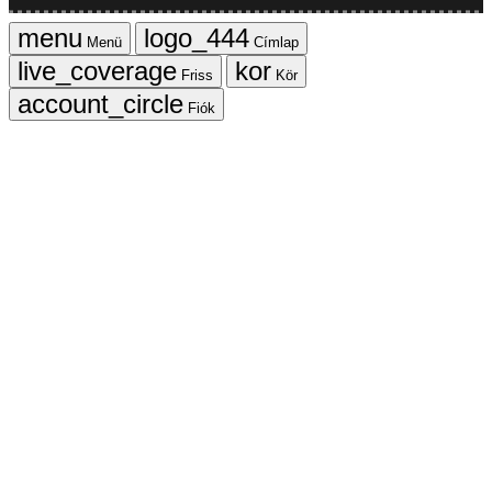
Menü
Címlap
Friss
Kör
Fiók