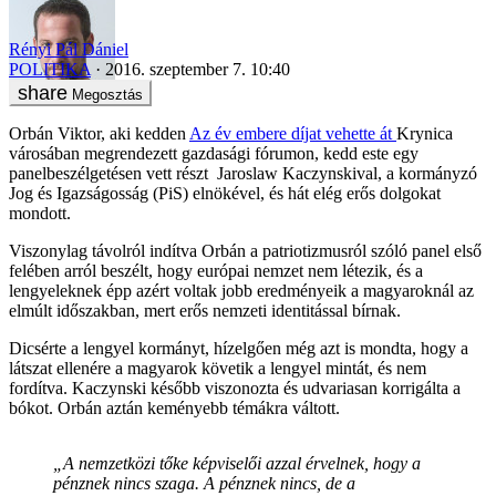
Rényi Pál Dániel
POLITIKA
2016. szeptember 7. 10:40
Megosztás
Orbán Viktor, aki kedden
Az év embere díjat vehette át
Krynica
városában megrendezett gazdasági fórumon, kedd este egy
panelbeszélgetésen vett részt Jaroslaw Kaczynskival, a kormányzó
Jog és Igazságosság (PiS) elnökével, és hát elég erős dolgokat
mondott.
Viszonylag távolról indítva Orbán a patriotizmusról szóló panel első
felében arról beszélt, hogy európai nemzet nem létezik, és a
lengyeleknek épp azért voltak jobb eredményeik a magyaroknál az
elmúlt időszakban, mert erős nemzeti identitással bírnak.
Dicsérte a lengyel kormányt, hízelgően még azt is mondta, hogy a
látszat ellenére a magyarok követik a lengyel mintát, és nem
fordítva. Kaczynski később viszonozta és udvariasan korrigálta a
bókot. Orbán aztán keményebb témákra váltott.
„A nemzetközi tőke képviselői azzal érvelnek, hogy a
pénznek nincs szaga. A pénznek nincs, de a