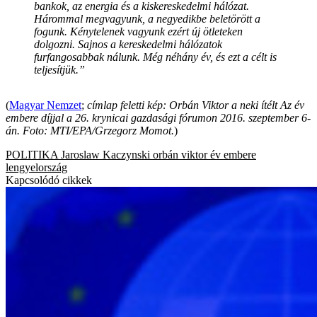
bankok, az energia és a kiskereskedelmi hálózat.
Hárommal megvagyunk, a negyedikbe beletörött a
fogunk. Kénytelenek vagyunk ezért új ötleteken
dolgozni. Sajnos a kereskedelmi hálózatok
furfangosabbak nálunk. Még néhány év, és ezt a célt is
teljesítjük.”
(
Magyar Nemzet
;
címlap feletti kép: Orbán Viktor a neki ítélt Az év
embere díjjal a 26. krynicai gazdasági fórumon 2016. szeptember 6-
án. Foto: MTI/EPA/Grzegorz Momot.
)
POLITIKA
Jaroslaw Kaczynski
orbán viktor
év embere
lengyelország
Kapcsolódó cikkek