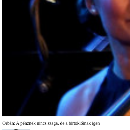
Orbán: A pénznek nincs szaga, de a birtoklóinak igen