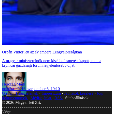
Orbán Viktor lett az év embere Lengyelországban
A magyar miniszterelnök nem kisebb elismerést kapott, mint a
krynicai gazdasági fórum legjelentősebb díját.
Herczeg Márk
politika
2016. szeptember 6. 19:10
GYIK
Hibát jelentek
Impresszum
Javítások kezelése
Jogi
dokumentumok
Médiaajánlat
RSS
Sütibeállítások
©
2026
Magyar Jeti Zrt.
Vége