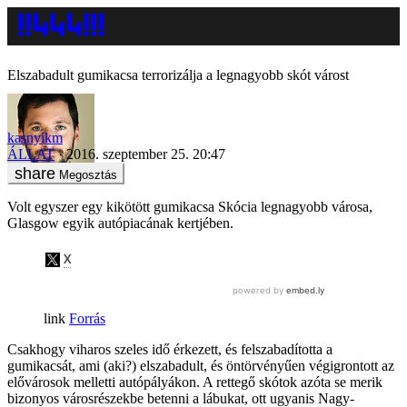
Elszabadult gumikacsa terrorizálja a legnagyobb skót várost
kasnyikm
ÁLLAT
2016. szeptember 25. 20:47
Megosztás
Volt egyszer egy kikötött gumikacsa Skócia legnagyobb városa,
Glasgow egyik autópiacának kertjében.
Forrás
Csakhogy viharos szeles idő érkezett, és felszabadította a
gumikacsát, ami (aki?) elszabadult, és öntörvényűen végigrontott az
elővárosok melletti autópályákon. A rettegő skótok azóta se merik
bizonyos városrészekbe betenni a lábukat, ott ugyanis Nagy-