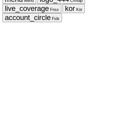
Menü
Címlap
Friss
Kör
Fiók