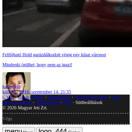
Felfújható Hold garázdálkodott végig egy kínai városon
Mindenki örülhet, hogy nem az igazi!
kasnyikm
külföld
2016. szeptember 14. 21:35
GYIK
Hibát jelentek
Impresszum
Javítások kezelése
Jogi
dokumentumok
Médiaajánlat
RSS
Sütibeállítások
©
2026
Magyar Jeti Zrt.
Vége