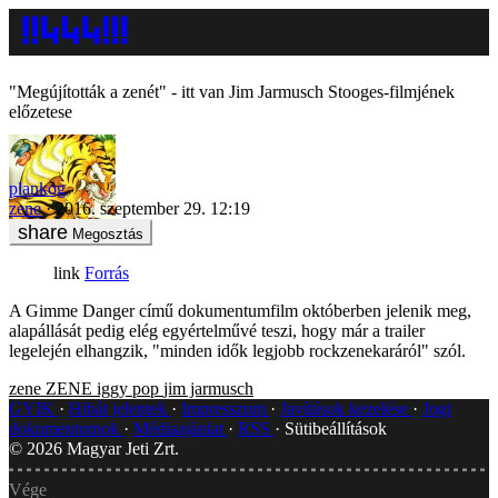
"Megújították a zenét" - itt van Jim Jarmusch Stooges-filmjének
előzetese
plankog
zene
2016. szeptember 29. 12:19
Megosztás
Forrás
A Gimme Danger című dokumentumfilm októberben jelenik meg,
alapállását pedig elég egyértelművé teszi, hogy már a trailer
legelején elhangzik, "minden idők legjobb rockzenekaráról" szól.
zene
ZENE
iggy pop
jim jarmusch
GYIK
Hibát jelentek
Impresszum
Javítások kezelése
Jogi
dokumentumok
Médiaajánlat
RSS
Sütibeállítások
©
2026
Magyar Jeti Zrt.
Vége