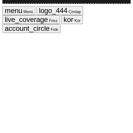
Menü
Címlap
Friss
Kör
Fiók