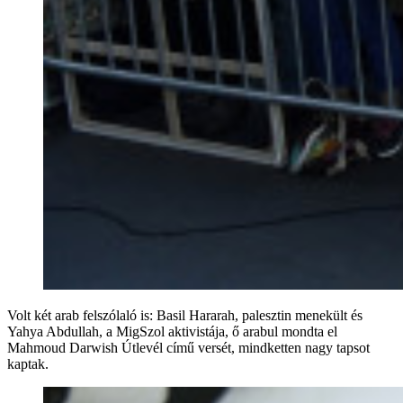
Volt két arab felszólaló is: Basil Hararah, palesztin menekült és
Yahya Abdullah, a MigSzol aktivistája, ő arabul mondta el
Mahmoud Darwish Útlevél című versét, mindketten nagy tapsot
kaptak.