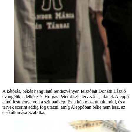
A kétórás, békés hangulatú rendezvényen felszólalt Donáth László
evangélikus lelkész és Horgas Péter díszlettervező is, akinek Aleppó
című festménye volt a színpadkép. Ez a kép most útnak indul, és a
tervek szerint addig fog utazni, amíg Aleppóban béke nem lesz, az
első állomása Szabdka.