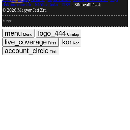
dokumentumok
Médiaajánlat
RSS
Sütibeállítások
©
2026
Magyar Jeti Zrt.
Vége
Menü
Címlap
Friss
Kör
Fiók