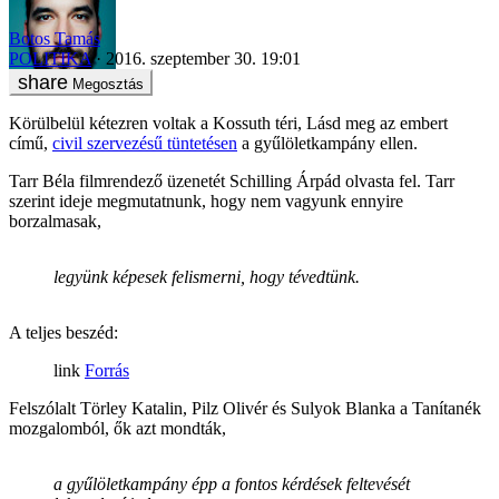
Botos Tamás
POLITIKA
2016. szeptember 30. 19:01
Megosztás
Körülbelül kétezren voltak a Kossuth téri, Lásd meg az embert
című,
civil szervezésű tüntetésen
a gyűlöletkampány ellen.
Tarr Béla filmrendező üzenetét Schilling Árpád olvasta fel. Tarr
szerint ideje megmutatnunk, hogy nem vagyunk ennyire
borzalmasak,
legyünk képesek felismerni, hogy tévedtünk.
A teljes beszéd:
Forrás
Felszólalt Törley Katalin, Pilz Olivér és Sulyok Blanka a Tanítanék
mozgalomból, ők azt mondták,
a gyűlöletkampány épp a fontos kérdések feltevését