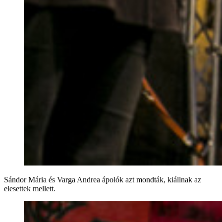
Sándor Mária és Varga Andrea ápolók azt mondták, kiállnak az
elesettek mellett.