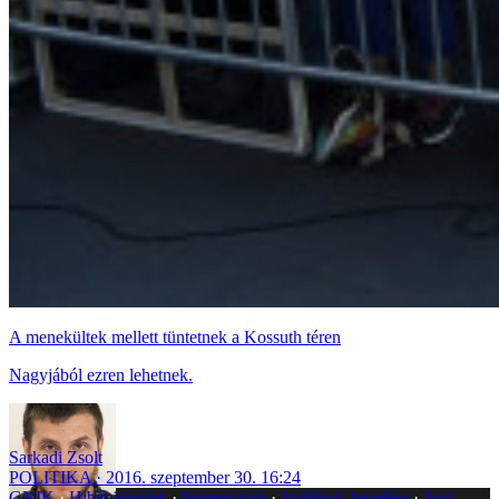
A menekültek mellett tüntetnek a Kossuth téren
Nagyjából ezren lehetnek.
Sarkadi Zsolt
POLITIKA
2016. szeptember 30. 16:24
GYIK
Hibát jelentek
Impresszum
Javítások kezelése
Jogi