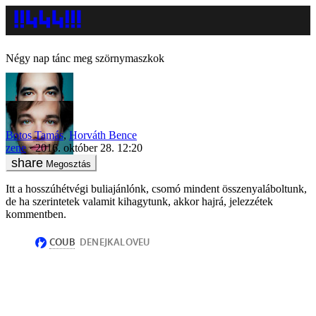
Négy nap tánc meg szörnymaszkok
Botos Tamás
,
Horváth Bence
zene
2016. október 28. 12:20
Megosztás
Itt a hosszúhétvégi buliajánlónk, csomó mindent összenyaláboltunk,
de ha szerintetek valamit kihagytunk, akkor hajrá, jelezzétek
kommentben.