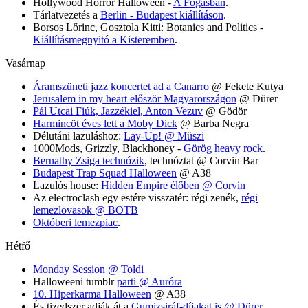
Hollywood Horror Halloween -
A Fogasban
.
Tárlatvezetés a
Berlin - Budapest kiállításon
.
Borsos Lőrinc, Gosztola Kitti: Botanics and Politics -
Kiállításmegnyitó a Kisteremben
.
Vasárnap
Áramszüneti jazz koncertet ad a Canarro
@ Fekete Kutya
Jerusalem in my heart először Magyarországon
@ Dürer
Pál Utcai Fiúk, Jazzékiel, Anton Vezuv
@ Gödör
Harmincöt éves lett a Moby Dick
@ Barba Negra
Délutáni lazuláshoz:
Lay-Up! @ Müszi
1000Mods, Grizzly, Blackhoney -
Görög heavy rock
.
Bernathy Zsiga technózik
, technóztat @ Corvin Bar
Budapest Trap Squad Halloween
@ A38
Lazulós house:
Hidden Empire élőben @ Corvin
Az electroclash egy estére visszatér: régi zenék,
régi
lemezlovasok @ BOTB
Októberi lemezpiac
.
Hétfő
Monday Session @ Toldi
Halloweeni tumblr
parti @ Auróra
10. Hiperkarma Halloween
@ A38
És tizedszer adják át a
Gumizsiráf-díjakat is @ Dürer