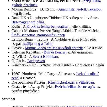
Szabó Benedek és a Galaxisok, Felső Tízezer -
Szép dalok,
gitárok, érzelmek
.
Morzsa Records + DJ Rytmo -
Anarchista neofolk Texasból
,
meg ilyenek.
Boak UK x Lugubrious Children UK x Step on it x Sote -
Brit-magyar ordibálás
.
Kolin - A
Krixkrax lemez bemutatása
, mellé kiállítás.
Cabaret Medrano, Presszó Tangó Libidó, Taraf de Akácfa -
Óriási sanzonos, harmonikás ünnep
.
Lawson Benn + Tabitha - A Nightdrive és az NTS radio
csapata
szállja meg a Toldit
.
Doyek -
Minimál-deep arc Moszkvából érkezik
a LÄRM-be.
Kelemen Kabátban -
Buli és koncert
az Akváriumban.
Dj W!LD - A
Secret Roomban
.
Dj Rush -
Budapesten
.
Gancher & Ruin, C-Netik, Peter Kurten - Dnbveretés a hajón
a
1960's Northern'n'Mod Party - A hatvanas
évek táncolható
zenéi
a Beatben.
Die optimalen Küssen -
Küssmicheskedés a Vittulában
.
Goázis feat. Aznap Projekt -
Pszichedelikus istencsapása
az
Auróra pincéjében.
Szombat