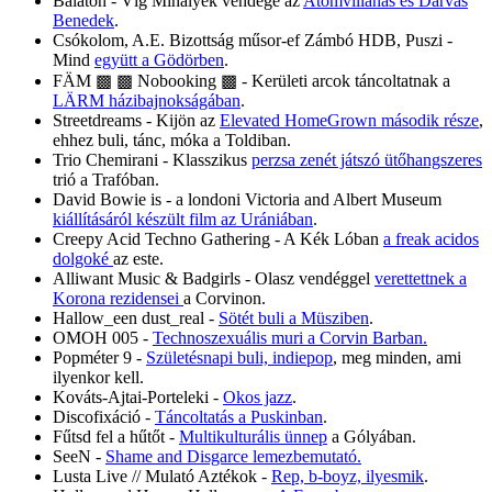
Balaton - Víg Mihályék vendége az
Atomvillanás és Darvas
Benedek
.
Csókolom, A.E. Bizottság műsor-ef Zámbó HDB, Puszi -
Mind
együtt a Gödörben
.
FÄM ▩ ▩ Nobooking ▩ - Kerületi arcok táncoltatnak a
LÄRM házibajnokságában
.
Streetdreams - Kijön az
Elevated HomeGrown második része
,
ehhez buli, tánc, móka a Toldiban.
Trio Chemirani - Klasszikus
perzsa zenét játszó ütőhangszeres
trió a Trafóban.
David Bowie is - a londoni Victoria and Albert Museum
kiállításáról készült film az Urániában
.
Creepy Acid Techno Gathering - A Kék Lóban
a freak acidos
dolgoké
az este.
Alliwant Music & Badgirls - Olasz vendéggel
verettettnek a
Korona rezidensei
a Corvinon.
Hallow_een dust_real -
Sötét buli a Müsziben
.
OMOH 005 -
Technoszexuális muri a Corvin Barban.
Popméter 9 -
Születésnapi buli, indiepop
, meg minden, ami
ilyenkor kell.
Kováts-Ajtai-Porteleki -
Okos jazz
.
Discofixáció -
Táncoltatás a Puskinban
.
Fűtsd fel a hűtőt -
Multikulturális ünnep
a Gólyában.
SeeN -
Shame and Disgarce lemezbemutató.
Lusta Live // Mulató Aztékok -
Rep, b-boyz, ilyesmik
.