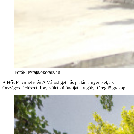
Fotók: evfaja.okotars.hu
A Hős Fa címet idén A Városliget hős platánja nyerte el, az
Országos Erdészeti Egyesület különdíját a ragályi Öreg tölgy kapta.