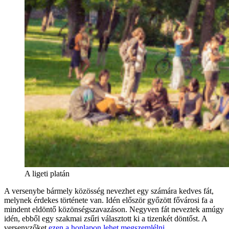
A ligeti platán
A versenybe bármely közösség nevezhet egy számára kedves fát,
melynek érdekes története van. Idén először győzött fővárosi fa a
mindent eldöntő közönségszavazáson. Negyven fát neveztek amúgy
idén, ebből egy szakmai zsűri választott ki a tizenkét döntőst. A
versenyzőket
ezen a honlapon lehet megszemlélni.