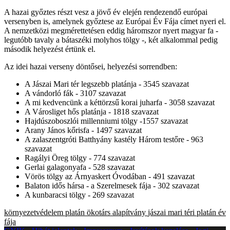
A hazai győztes részt vesz a jövő év elején rendezendő európai
versenyben is, amelynek győztese az Európai Év Fája címet nyeri el.
A nemzetközi megmérettetésen eddig háromszor nyert magyar fa -
legutóbb tavaly a bátaszéki molyhos tölgy -, két alkalommal pedig
második helyezést értünk el.
Az idei hazai verseny döntősei, helyezési sorrendben:
A Jászai Mari tér legszebb platánja - 3545 szavazat
A vándorló fák - 3107 szavazat
A mi kedvencünk a kéttörzsű korai juharfa - 3058 szavazat
A Városliget hős platánja - 1818 szavazat
Hajdúszoboszlói millenniumi tölgy -1557 szavazat
Arany János kőrisfa - 1497 szavazat
A zalaszentgróti Batthyány kastély Három testőre - 963
szavazat
Ragályi Öreg tölgy - 774 szavazat
Gerlai galagonyafa - 528 szavazat
Vörös tölgy az Árnyaskert Óvodában - 491 szavazat
Balaton idős hársa - a Szerelmesek fája - 302 szavazat
A kunbaracsi tölgy - 269 szavazat
környezetvédelem
platán
ökotárs alapítvány
jászai mari téri platán
év
fája