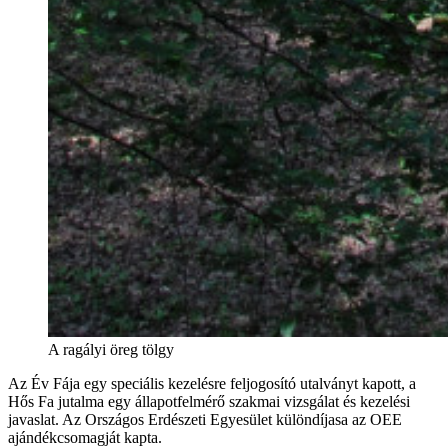
A ragályi öreg tölgy
Az Év Fája egy speciális kezelésre feljogosító utalványt kapott, a
Hős Fa jutalma egy állapotfelmérő szakmai vizsgálat és kezelési
javaslat. Az Országos Erdészeti Egyesület különdíjasa az OEE
ajándékcsomagját kapta.