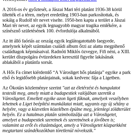
A 2016-os év győztesét, a Jászai Mari téri platánt 1936-38 körül
ültették el a téren, melyet eredetileg 1903-ban parkosítottak, és
sokáig a Rudolf tér nevet viselte. 1950-ben kapta a terület a Jászai
Mari tér nevet, az egyik legnagyobb magyar tragika emlékére, a
színésznő születésének 100. évfordulója alkalmából.
Az itt álló faóriás az ország egyik leglátogatottabb faegyede,
amelynek képét számtalan családi album őrzi az alatta megpihenő
családtagok képmásaival. Radnóti Miklós özvegye, Fifi néni, a XIII.
kerület díszpolgára évtizedeken keresztül figyelte lakásának
ablakából a platánfa sorsát.
A Hős Fa címet kiérdemlő “A Városliget hős platánja” egyike a park
első és legidősebb platánjainak, sokak kedvenc fája a Ligetben.
Az Ökotárs közleménye szerint
"azt az életérzést és hangulatot
testesíti meg, amely miatt a budapestiek valójában szeretik a
Városligetet. Emellett egyike azon ligeti fáknak, amelyek veszélyben
lehetnek a Liget beépítési munkálatai miatt, ugyanis egy új sétány a
helyére, vagy a közvetlen közelében épülne meg, jelenlegi zöldterület
helyén. Ez a hatalmas platán szimbolizálja azt a Városligetet,
amelyet a budapestiek szeretnek és szeretnének a jövőben is;
valamint az erőt és elszántságot, amely a Városligetet közparkként
megtartani szándékozókban töretlenül növekszik."