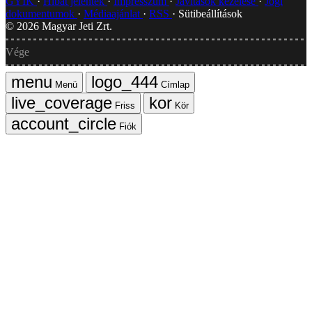
GYIK
Hibát jelentek
Impresszum
Javítások kezelése
Jogi
dokumentumok
Médiaajánlat
RSS
Sütibeállítások
©
2026
Magyar Jeti Zrt.
Vége
Menü
Címlap
Friss
Kör
Fiók