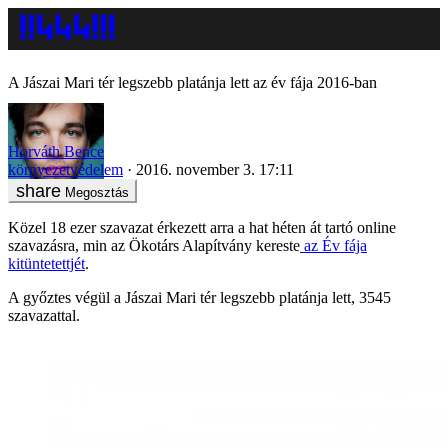
A Jászai Mari tér legszebb platánja lett az év fája 2016-ban
Horváth Bence
környezetvédelem
2016. november 3. 17:11
Megosztás
Közel 18 ezer szavazat érkezett arra a hat héten át tartó online
szavazásra, min az Ökotárs Alapítvány kereste
az Év fája
kitüntetettjét
.
A győztes végül a Jászai Mari tér legszebb platánja lett, 3545
szavazattal.