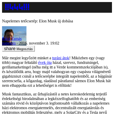
Napelemes tetőcserép: Elon Musk új dobása
Rácz Tamás
napelem
2016. november 3. 19:02
Megosztás
Már megint legyőzött minket a
turáni átok
! Miközben egy (vagy
több) magyar feltaláló
évek óta
házal, szervez, fundraisingel,
gerillamarketingel (néha még itt a Verde kommentszekciójában is),
és készülődik arra, hogy majd valahogyan egy csapásra világméretű
gigabizniszt csinál a tetőcserépbe integrált napelemből, az a bájgúnár
szerencsefia, a kőgazdag, ráadásul páratlanul sármos Elon Musk hát
nem elhappolta ezt a lehetőséget is előlünk!
Musk fantasztikus, az űrhajózástól a netes kereskedelemig terjedő
érdekeltségi birodalmában a legkézzelfoghatóbb és az emberiség
számára rövid és középtávon legfontosabb vállalkozás a napelemes
házi elektromos energiatermelés, decentralizált energiatárolás és
elektromos mobilitás fejlesztése, mely a SolarCity és a Tesla nevű