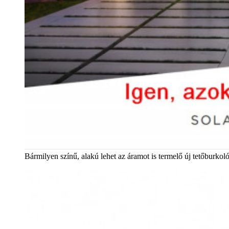
Bármilyen színű, alakú lehet az áramot is termelő új tetőburkol