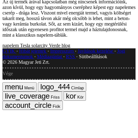
Az új termék árával kapcsolatban még nincsenek információink,
azon kívül, hogy egy hagyományos cseréphez képest egy napelemes
cserép - drága lesz. Viszont mivel energiát termel, vagyis költséget
takarít meg, hosszú távon akár még olcsóbb is lehet, mint a beton-
vagy kerámia burkolat. Sőt, az sem kizárt, hogy egy megtérülési
időszak után egyenesen profitot termel majd a háztulajdonosnak,
mint a klasszikus napelem-táblák.
napelem
Tesla
solarcity
Verde blog
GYIK
Hibát jelentek
Impresszum
Javítások kezelése
Jogi
dokumentumok
Médiaajánlat
RSS
Sütibeállítások
©
2026
Magyar Jeti Zrt.
Vége
Menü
Címlap
Friss
Kör
Fiók