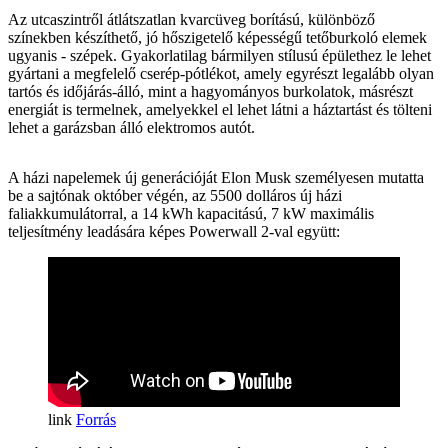
Az utcaszintről átlátszatlan kvarcüveg borítású, különböző
színekben készíthető, jó hőszigetelő képességű tetőburkoló elemek
ugyanis - szépek. Gyakorlatilag bármilyen stílusú épülethez le lehet
gyártani a megfelelő cserép-pótlékot, amely egyrészt legalább olyan
tartós és időjárás-álló, mint a hagyományos burkolatok, másrészt
energiát is termelnek, amelyekkel el lehet látni a háztartást és tölteni
lehet a garázsban álló elektromos autót.
A házi napelemek új generációját Elon Musk személyesen mutatta
be a sajtónak október végén, az 5500 dolláros új házi
faliakkumulátorral, a 14 kWh kapacitású, 7 kW maximális
teljesítmény leadására képes Powerwall 2-val együtt:
Forrás