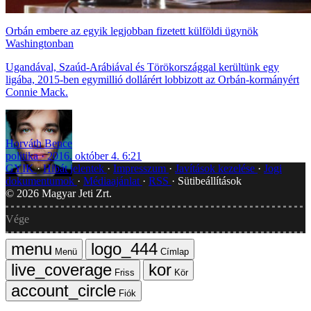
Orbán embere az egyik legjobban fizetett külföldi ügynök
Washingtonban
Ugandával, Szaúd-Arábiával és Törökországgal kerültünk egy
ligába, 2015-ben egymillió dollárért lobbizott az Orbán-kormányért
Connie Mack.
Horváth Bence
politika
2016. október 4. 6:21
GYIK
Hibát jelentek
Impresszum
Javítások kezelése
Jogi
dokumentumok
Médiaajánlat
RSS
Sütibeállítások
©
2026
Magyar Jeti Zrt.
Vége
Menü
Címlap
Friss
Kör
Fiók