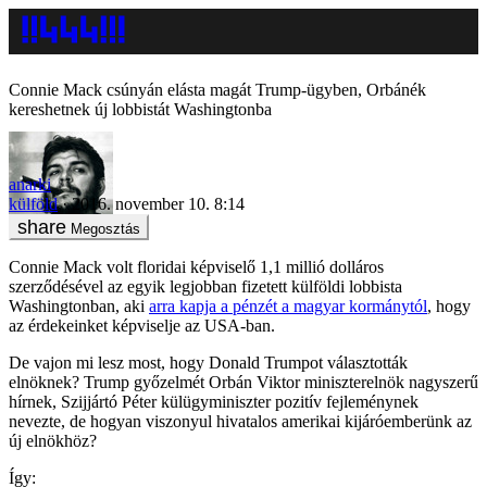
Connie Mack csúnyán elásta magát Trump-ügyben, Orbánék
kereshetnek új lobbistát Washingtonba
anarki
külföld
2016. november 10. 8:14
Megosztás
Connie Mack volt floridai képviselő 1,1 millió dolláros
szerződésével az egyik legjobban fizetett külföldi lobbista
Washingtonban, aki
arra kapja a pénzét a magyar kormánytól
, hogy
az érdekeinket képviselje az USA-ban.
De vajon mi lesz most, hogy Donald Trumpot választották
elnöknek? Trump győzelmét Orbán Viktor miniszterelnök nagyszerű
hírnek, Szijjártó Péter külügyminiszter pozitív fejleménynek
nevezte, de hogyan viszonyul hivatalos amerikai kijáróemberünk az
új elnökhöz?
Így: