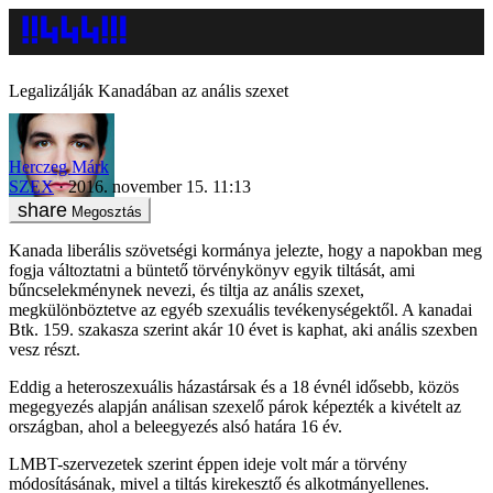
Legalizálják Kanadában az anális szexet
Herczeg Márk
SZEX
2016. november 15. 11:13
Megosztás
Kanada liberális szövetségi kormánya jelezte, hogy a napokban meg
fogja változtatni a büntető törvénykönyv egyik tiltását, ami
bűncselekménynek nevezi, és tiltja az anális szexet,
megkülönböztetve az egyéb szexuális tevékenységektől. A kanadai
Btk. 159. szakasza szerint akár 10 évet is kaphat, aki anális szexben
vesz részt.
Eddig a heteroszexuális házastársak és a 18 évnél idősebb, közös
megegyezés alapján análisan szexelő párok képezték a kivételt az
országban, ahol a beleegyezés alsó határa 16 év.
LMBT-szervezetek szerint éppen ideje volt már a törvény
módosításának, mivel a tiltás kirekesztő és alkotmányellenes.