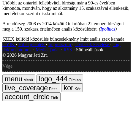
Utóbbit az ontariói fellebbviteli bíróság már a 90-es években
kimondta, mondván, hogy az alkotmány 15. szakaszával ellenkezik,
mert életkor szerint diszkriminál.
A rendőrség 2008 és 2014 között Ontarióban 22 embert bírságolt
meg a 159. szakasz értelmében anális közösülésért.
(
Ipolitics
)
SZEX
külföld
közösülés
bűncselekmény
lmbt
anális szex
kanada
GYIK
Hibát jelentek
Impresszum
Javítások kezelése
Jogi
dokumentumok
Médiaajánlat
RSS
Sütibeállítások
©
2026
Magyar Jeti Zrt.
Vége
Menü
Címlap
Friss
Kör
Fiók