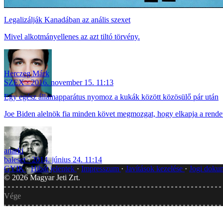
Legalizálják Kanadában az anális szexet
Mivel alkotmányellenes az azt tiltó törvény.
Herczeg Márk
SZEX
2016. november 15. 11:13
Egy egész államapparátus nyomoz a kukák között közösülő pár után
Joe Biden alelnök fia minden követ megmozgat, hogy elkapja a rende
anarki
baleset
2014. június 24. 11:14
GYIK
Hibát jelentek
Impresszum
Javítások kezelése
Jogi dok
©
2026
Magyar Jeti Zrt.
Vége