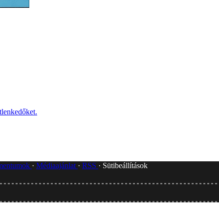
tlenkedőket.
umentumok
Médiaajánlat
RSS
Sütibeállítások