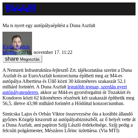
Ma is nyert egy autópályaépítést a Duna Aszfalt
Király András
bűnügy
2016. november 17. 11:22
Megosztás
A Nemzeti Infrastruktúra-fejlesztő Zrt. tájékoztatása szerint a Duna
Aszfalt és az EuroAszfalt konzorciuma építheti meg az M4-es
autópálya Albertirsa és Üllő közti 30 kilométeres szakaszát 52,1
milliárd forintért. A Duna Aszfalt
legutóbb tegnap, szerdán nyert
autópályatenderen
, akkor az M44-es gyorsforgalmi út Tiszakürt és
Kondoros közti 62 kilométeres részének két szakaszát építhetik meg
56,5, illetve 43,98 milliárd forintért a Hódúttal konzorciumban.
Simicska Lajos és Orbán Viktor összevezsése óta a korábbi állandó
győztes Közgép kiszorult az autópályabizniszből, az ő helyét vette át
a Duna Aszfalt, ami papíron Szíjj László érdekeltsége, Szíjj pedig a
felcsúti polgármester, Mészáros Lőrinc üzlettársa. (Via MTI)