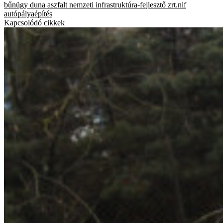
bűnügy
duna aszfalt
nemzeti infrastruktúra-fejlesztő zrt.nif
autópályaépítés
Kapcsolódó cikkek