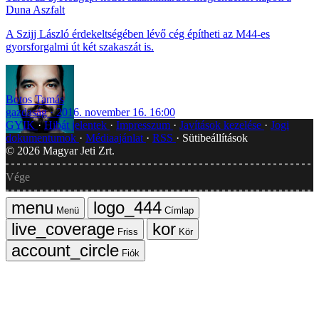
Duna Aszfalt
A Szijj László érdekeltségében lévő cég építheti az M44-es
gyorsforgalmi út két szakaszát is.
Botos Tamás
gazdaság
2016. november 16. 16:00
GYIK
Hibát jelentek
Impresszum
Javítások kezelése
Jogi
dokumentumok
Médiaajánlat
RSS
Sütibeállítások
©
2026
Magyar Jeti Zrt.
Vége
Menü
Címlap
Friss
Kör
Fiók