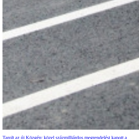
Tarolt az új Közgép: közel százmilliárdos megrendelést kapott a