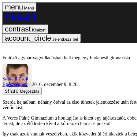
Menü
Kinézet
Jelentkezz be!
Fertőző agyhártyagyulladásban halt meg egy budapesti gimnazista
Sarkadi Zsolt
Egészségügy
2016. december 9. 8:26
Megosztás
Szerda hajnalban, néhány órával az első tünetek jelentkezése után fer
védőoltást.
A Veres Pálné Gimnázium a honlapjára is kitett egy tájékoztatót, ebbe
terjed, de az élő testen kívül a kórokozó hamar elpusztul.
Így csak azok vannak veszélyben, akik közvetlenül érintkeztek a bete