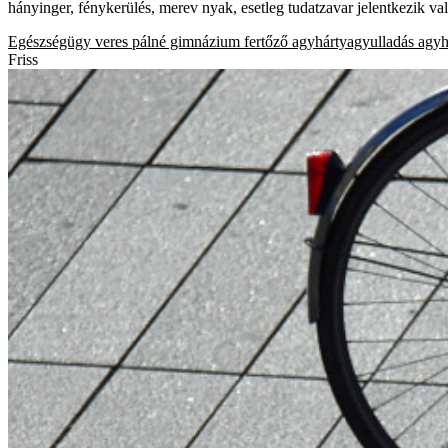
hányinger, fénykerülés, merev nyak, esetleg tudatzavar jelentkezik va
Egészségügy
veres pálné gimnázium
fertőző agyhártyagyulladás
agyh
Friss