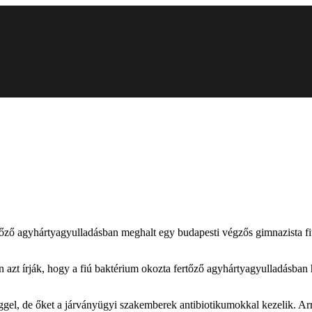
tőző agyhártyagyulladásban meghalt egy budapesti végzős gimnazista fiú
n azt írják, hogy a fiú baktérium okozta fertőző agyhártyagyulladásban 
ggel, de őket a járványügyi szakemberek antibiotikumokkal kezelik. Arr