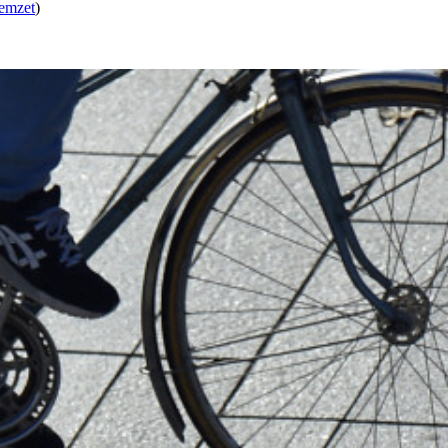
emzet
)