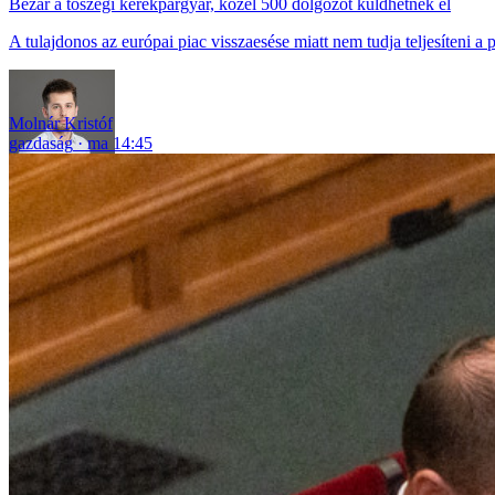
Bezár a tószegi kerékpárgyár, közel 500 dolgozót küldhetnek el
A tulajdonos az európai piac visszaesése miatt nem tudja teljesíteni a 
Molnár Kristóf
gazdaság
ma 14:45