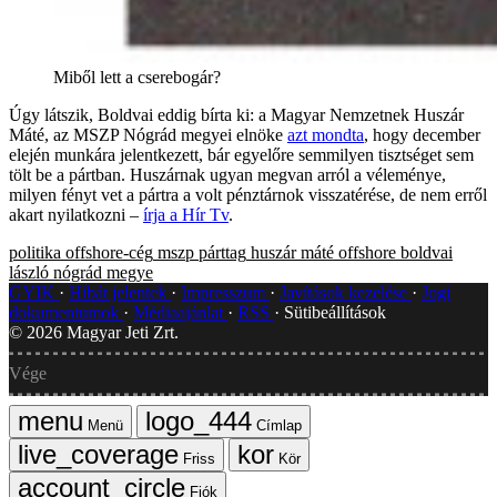
Miből lett a cserebogár?
Úgy látszik, Boldvai eddig bírta ki: a Magyar Nemzetnek Huszár
Máté, az MSZP Nógrád megyei elnöke
azt mondta
, hogy december
elején munkára jelentkezett, bár egyelőre semmilyen tisztséget sem
tölt be a pártban. Huszárnak ugyan megvan arról a véleménye,
milyen fényt vet a pártra a volt pénztárnok visszatérése, de nem erről
akart nyilatkozni –
írja a Hír Tv
.
politika
offshore-cég
mszp
párttag
huszár máté
offshore
boldvai
lászló
nógrád megye
GYIK
Hibát jelentek
Impresszum
Javítások kezelése
Jogi
dokumentumok
Médiaajánlat
RSS
Sütibeállítások
©
2026
Magyar Jeti Zrt.
Vége
Menü
Címlap
Friss
Kör
Fiók