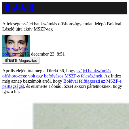
A felesége svájci bankszámlás offshore-ügye miatt lelépő Boldvai
László újra aktív MSZP-tag
Herczeg Márk
politika
2016. december 23. 8:51
Megosztás
Április elején írta meg a Direkt 36, hogy
svájci bankszámlás
offshore-cége volt egy befolyásos MSZP-s feleségének
. Az Index
még aznap beszámolt arról, hogy
Boldvai felfüggeszti az MSZP-s
párttagságát
, és elismerte Tóbiás József akkori pártelnöknek, hogy
igaz a hír.